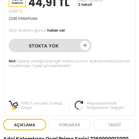
44,91 TL
Peşin fiyatına
indirim
2 taksit
4,99
TL
2245
PARAPUAN
Ürün stoklara girince
haber ver
STOKTA YOK
Not:
Sipariş verdiğinizde ilgili marka ürünün stoklarımızda bulunan
modelinden 1 adet gönderilecektir.
1000 TL ve üzeri Ücretsiz
Alışverişlerinizde
Kargo
Mağazadan Değişim
AÇIKLAMA
YORUMLAR
TAKSIT
Adel Kalemtıraş Oval Prime Serisi 2260000013000