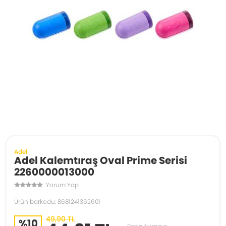
Adel
Adel Kalemtıraş Oval Prime Serisi
2260000013000
Yorum Yap
Ürün barkodu: 8681241362601
49,90 TL
%10