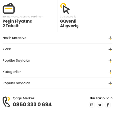
Bonus, Word, Axess ve Maximum
3D Secure ile
Peşin Fiyatına
Güvenli
2 Taksit
Alışveriş
Nezih Kırtasiye
KVKK
Popüler Sayfalar
Kategoriler
Popüler Sayfalar
Çağrı Merkezi
Bizi Takip Edin
0850 333 0 694