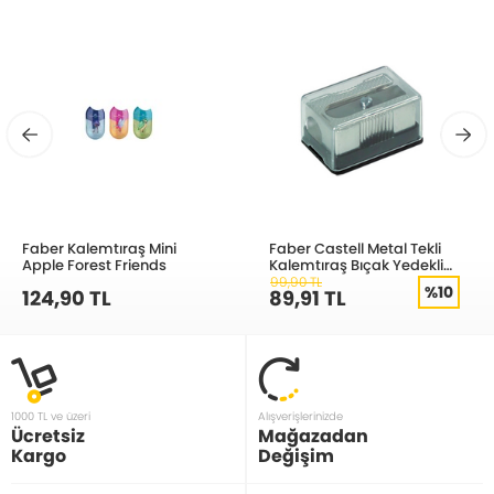
Faber Kalemtıraş Mini
Faber Castell Metal Tekli
Apple Forest Friends
Kalemtıraş Bıçak Yedekli
185611
99,90 TL
%10
124,90 TL
89,91 TL
1000 TL ve üzeri
Alışverişlerinizde
Ücretsiz
Mağazadan
Kargo
Değişim