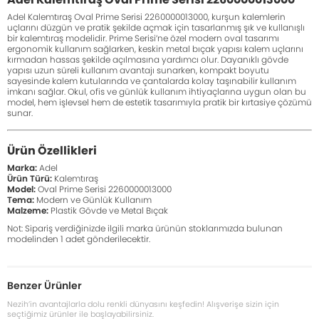
Adel Kalemtıraş Oval Prime Serisi 2260000013000, kurşun kalemlerin
uçlarını düzgün ve pratik şekilde açmak için tasarlanmış şık ve kullanışlı
bir kalemtıraş modelidir. Prime Serisi’ne özel modern oval tasarımı
ergonomik kullanım sağlarken, keskin metal bıçak yapısı kalem uçlarını
kırmadan hassas şekilde açılmasına yardımcı olur. Dayanıklı gövde
yapısı uzun süreli kullanım avantajı sunarken, kompakt boyutu
sayesinde kalem kutularında ve çantalarda kolay taşınabilir kullanım
imkanı sağlar. Okul, ofis ve günlük kullanım ihtiyaçlarına uygun olan bu
model, hem işlevsel hem de estetik tasarımıyla pratik bir kırtasiye çözümü
sunar.
Ürün Özellikleri
Marka:
Adel
Ürün Türü:
Kalemtıraş
Model:
Oval Prime Serisi 2260000013000
Tema:
Modern ve Günlük Kullanım
Malzeme:
Plastik Gövde ve Metal Bıçak
Not: Sipariş verdiğinizde ilgili marka ürünün stoklarımızda bulunan
modelinden 1 adet gönderilecektir.
Benzer Ürünler
Nezih’in avantajlarla dolu renkli dünyasını keşfedin! Alışverişe sizin için
seçtiğimiz ürünler ile başlayabilirsiniz.