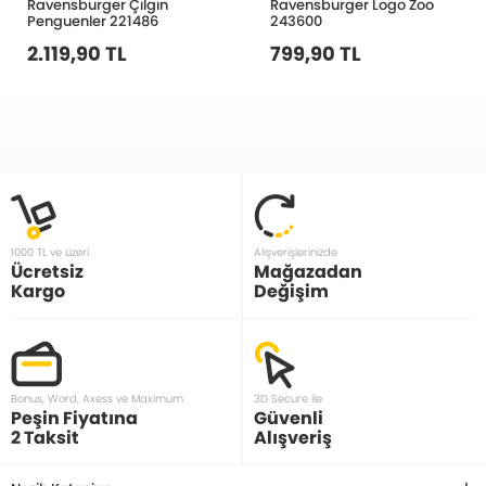
Ravensburger Çılgın
Ravensburger Logo Zoo
Penguenler 221486
243600
2.119,90 TL
799,90 TL
1000 TL ve üzeri
Alışverişlerinizde
Ücretsiz
Mağazadan
Kargo
Değişim
Bonus, Word, Axess ve Maximum
3D Secure ile
Peşin Fiyatına
Güvenli
2 Taksit
Alışveriş