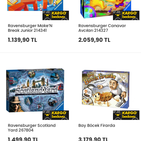
Ravensburger Make’N
Ravensburger Canavar
Break Junior 214341
Avcıları 214327
1.139,90 TL
2.059,90 TL
Ravensburger Scotland
Bay Böcek Firarda
Yard 267804
1.499,90 TL
3.179,90 TL