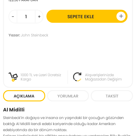
-
+
SEPETE EKLE
Yazar:
John Steinbeck
1000 TL ve üzeri Ücretsiz
Alışverişlerinizde
Kargo
Mağazadan Değişim
AÇIKLAMA
YORUMLAR
TAKSIT
Al Midilli
Steinbeck’in doğaya ve insana on yaşındaki bir çocuğun gözünden
baktığı Al Midilli kendi edebi kariyerinde olduğu kadar Amerikan
edebiyatında da bir dönüm noktası.
Salinas Vadisi’ndeki bir çiftlikte anne-babası ve yardımcıları Billy Buck’la