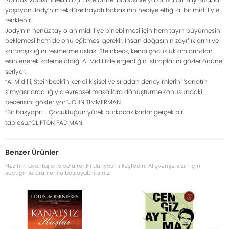
yaşayan Jody’nin tekdüze hayatı babasının hediye ettiği al bir midilliyle
renklenir.
Jody’nin henüz tay olan midilliye binebilmesi için hem tayın büyümesini
beklemesi hem de onu eğitmesi gerekir. İnsan doğasının zayıflıklarını ve
karmaşıklığını resmetme ustası Steinbeck, kendi çocukluk anılarından
esinlenerek kaleme aldığı Al Midilli’de ergenliğin ıstıraplarını gözler önüne
seriyor.
“Al Midilli, Steinbeck’in kendi kişisel ve sıradan deneyimlerini ‘sanatın
simyası’ aracılığıyla evrensel masallara dönüştürme konusundaki
becerisini gösteriyor.”JOHN TIMMERMAN
“Bir başyapıt … Çocukluğun yürek burkacak kadar gerçek bir
tablosu.”CLIFTON FADIMAN
Benzer Ürünler
Nezih’in avantajlarla dolu renkli dünyasını keşfedin! Alışverişe sizin için
seçtiğimiz ürünler ile başlayabilirsiniz.