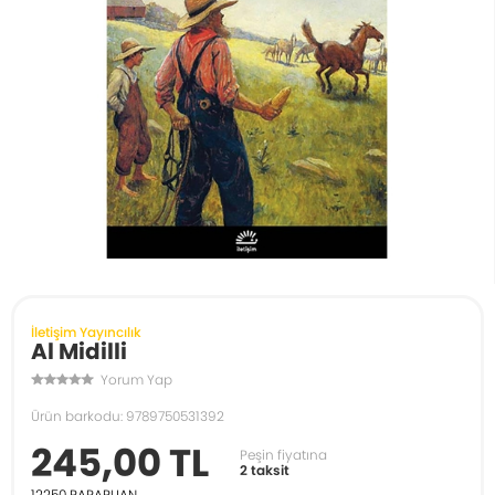
İletişim Yayıncılık
Al Midilli
Yorum Yap
Ürün barkodu: 9789750531392
245,00 TL
Peşin fiyatına
2 taksit
12250
PARAPUAN