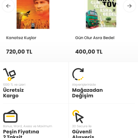
Kanatsız Kuşlar
Gün Olur Asra Bedel
720,00 TL
400,00 TL
1000 TL ve üzeri
Alışverişlerinizde
Ücretsiz
Mağazadan
Kargo
Değişim
Bonus, Word, Axess ve Maximum
3D Secure ile
Peşin Fiyatına
Güvenli
2 Taksit
Alışveriş