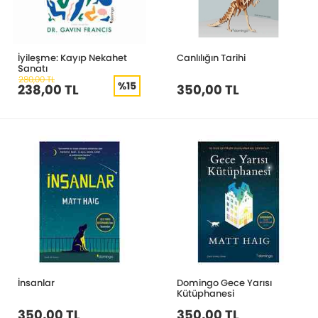
İyileşme: Kayıp Nekahet
Canlılığın Tarihi
Sanatı
280,00 TL
%15
238,00 TL
350,00 TL
İnsanlar
Domingo Gece Yarısı
Kütüphanesi
350,00 TL
350,00 TL