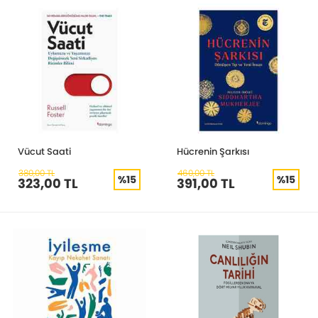
Vücut Saati
Hücrenin Şarkısı
380,00 TL
460,00 TL
%15
%15
323,00 TL
391,00 TL