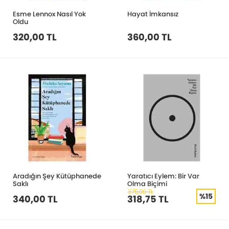
Esme Lennox Nasıl Yok
Hayat İmkansız
Oldu
320,00 TL
360,00 TL
Aradığın Şey Kütüphanede
Yaratıcı Eylem: Bir Var
Saklı
Olma Biçimi
375,00 TL
%15
340,00 TL
318,75 TL