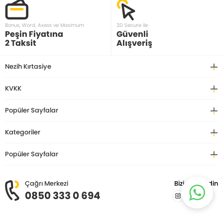
Bonus, Word, Axess ve Maximum
3D Secure ile
Peşin Fiyatına
Güvenli
2 Taksit
Alışveriş
Nezih Kırtasiye
KVKK
Popüler Sayfalar
Kategoriler
Popüler Sayfalar
Çağrı Merkezi
Bizi Takip Edin
0850 333 0 694