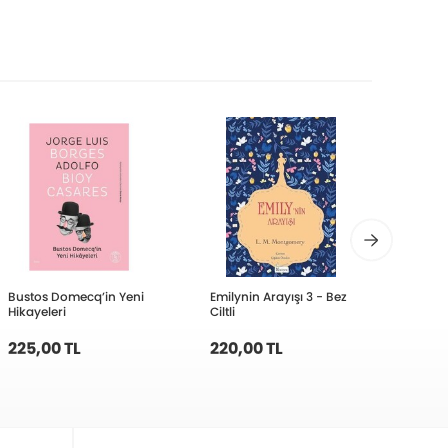
Bustos Domecq’in Yeni
Emilynin Arayışı 3 - Bez
Detay
Hikayeleri
Ciltli
225,00 TL
220,00 TL
210,