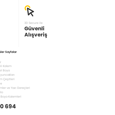
3D Secure ile
Güvenli
Alışveriş
ler Sayfalar
y
li Kalem
el Boya
Oyuncakları
m Çeşitleri
le
mler ve Yazı Gereçleri
ilo
 Boya Kalemleri
 0 694