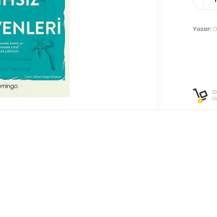
Yazar:
Ol
1
Ü