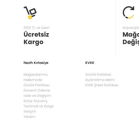
1000 TL ve üzeri
Alışverişl
Ücretsiz
Mağ
Kargo
Deği
Nezih Kırtasiye
KVKK
Mağazalarımız
Gizlilik Politikasi
Hakkımızda
Aydınlatma Metni
Gizlilik Politikası
KVKK Şirket Politikası
Güvenli Ödeme
İade ve Değişim
Kolay Alışveriş
Teslimat ve Kargo
İletişim
Yardım