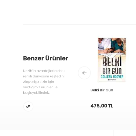
Benzer Ürünler
Nezih’in avantajlarla dolu
renkli dünyasını keşfedin!
Alışverişe sizin için
seçtiğimiz ürünler ile
Belki Bir Gün
başlayabilirsiniz.
475,00 TL