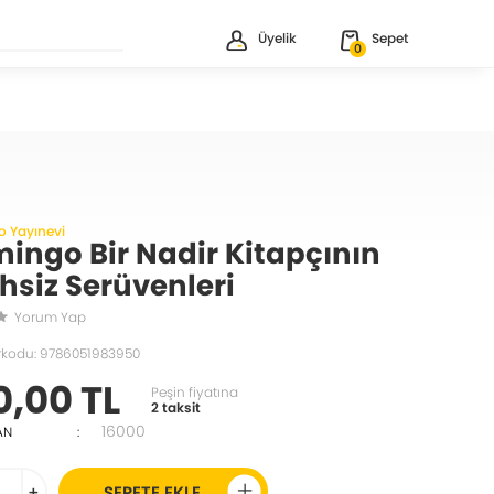
Üyelik
Sepet
0
 Yayınevi
ingo Bir Nadir Kitapçının
ihsiz Serüvenleri
Yorum Yap
rkodu: 9786051983950
0,00 TL
Peşin fiyatına
2 taksit
16000
AN
:
+
SEPETE EKLE