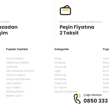
erinizde
Bonus, Word, Axess ve Maximum
azadan
Peşin Fiyatına
şim
2 Taksit
Popüler Sayfalar
Kategoriler
Popü
Dolma Kalem
Kitap
Lam
Erkek Oyuncakları
Kırtasiye
Keçe
Doerkids
Oyuncak
Past
DELI Kırtasiye Ürünleri
Lego
Kız 
Fosforlu Kalem
Penshop
Kale
Dosya ve Klasörler
Sanatsal
Puzz
Okul Defteri
Elektronik
Kale
Uçlu Kalem
Ev Yaşam
Stab
Rotring Kalem
Seyahat Çantaları
Kuru
Çağrı Merkezi
Keskin Color
0850 333