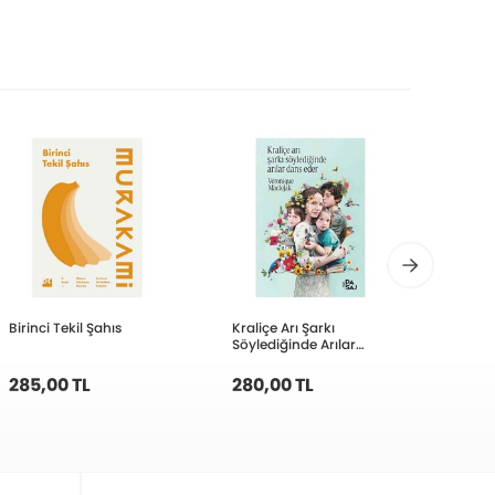
Birinci Tekil Şahıs
Kraliçe Arı Şarkı
İş Ba
Söylediğinde Arılar
Kahve
Dans Eder
285,00 TL
280,00 TL
258,