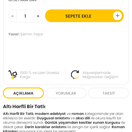
-
+
SEPETE EKLE
Yazar:
Şermin Yaşar
1000 TL ve üzeri Ücretsiz
Alışverişlerinizde
Kargo
Mağazadan Değişim
AÇIKLAMA
YORUMLAR
TAKSIT
Altı Harfli Bir Tatlı
Altı Harfli Bir Tatlı
,
modern edebiyat
ve
roman
kategorisinde yer alan
etkileyici bir eserdir.
Duygusal anlatımı
ve
akıcı dili
ile okura keyifli bir
okuma deneyimi sunar.
Günlük yaşamdan kesitler sunan kurgusu
ile
dikkat çeker.
Derin karakter anlatımı
ile zengin bir içerik sağlar.
Roman
kitapları
arayanlar için ideal bir seçenektir.