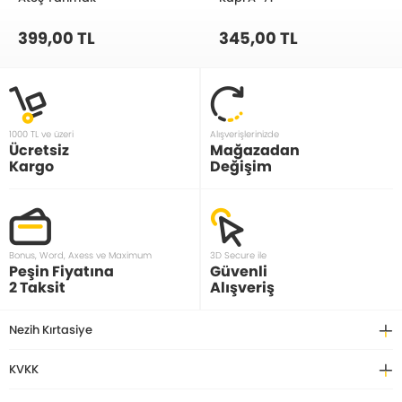
399,00 TL
345,00 TL
1000 TL ve üzeri
Alışverişlerinizde
Ücretsiz
Mağazadan
Kargo
Değişim
Bonus, Word, Axess ve Maximum
3D Secure ile
Peşin Fiyatına
Güvenli
2 Taksit
Alışveriş
Nezih Kırtasiye
KVKK