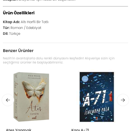
Ürün Özellikleri
Kitap Adı:
Altı Harfli Bir Tatlı
Tür:
Roman / Edebiyat
Dil:
Türkçe
Benzer Ürünler
Nezih’in avantajlarla dolu renkli dünyasını keşfedin! Alışverişe sizin için
seçtiğimiz ürünler ile başlayabilirsiniz.
Ateş Yanmak
Kapı A-71