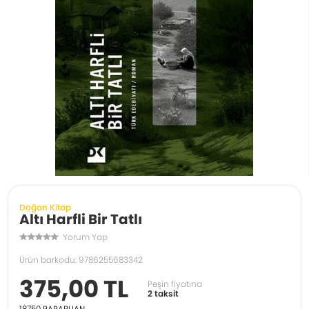
Doğan Kitap
Altı Harfli Bir Tatlı
Yorum Yap
Ürün barkodu: 9786255683342
375,00 TL
Peşin fiyatına
2 taksit
18750
PARAPUAN