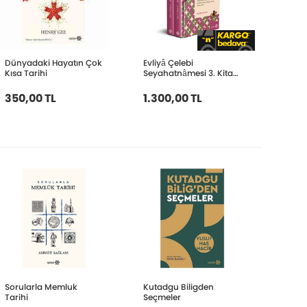
Dünyadaki Hayatın Çok
Evliyâ Çelebi
Kısa Tarihi
Seyahatnâmesi 3. Kitap
2 Cilt Kutulu;Antakya-
Edirne-Filistin-İstan
350,00 TL
1.300,00 TL
Sorularla Memluk
Kutadgu Biligden
Tarihi
Seçmeler