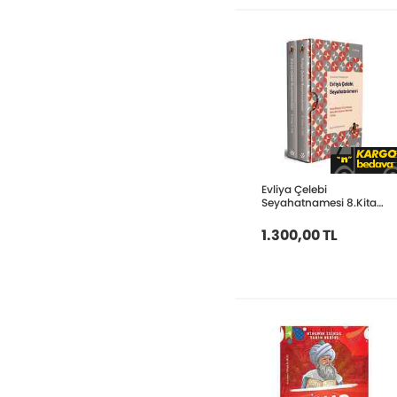
Evliya Çelebi
Seyahatnamesi 8.Kitap
- 2 Cilt - Kutulu
1.300,00 TL