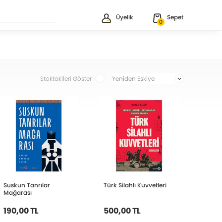
Üyelik
Sepet
0
Stoktakileri Göster
Suskun Tanrılar
Türk Silahlı Kuvvetleri
Mağarası
190,00 TL
500,00 TL