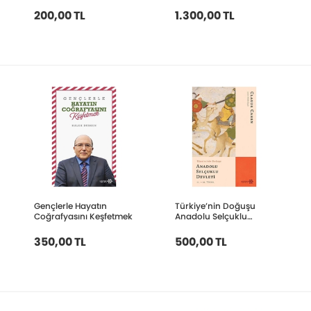
2 Cilt (Kutulu);Ankara,
Azerbaycan, Bursa,
200,00 TL
1.300,00 TL
Bolu,Trabzon
Gençlerle Hayatın
Türkiye’nin Doğuşu
Coğrafyasını Keşfetmek
Anadolu Selçuklu
Devleti
350,00 TL
500,00 TL