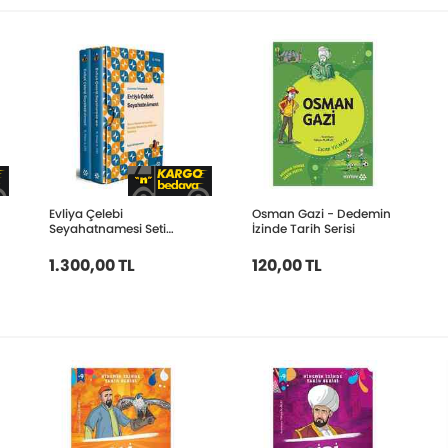
Evliya Çelebi
Osman Gazi - Dedemin
Seyahatnamesi Seti
İzinde Tarih Serisi
6.Kitap - 2 Cilt - Kutulu
Ciltli
1.300,00 TL
120,00 TL