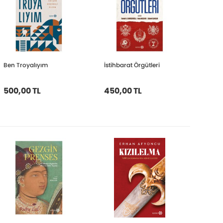
Ben Troyalıyım
İstihbarat Örgütleri
500,00 TL
450,00 TL