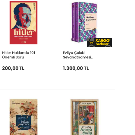
Hitler Hakkında 101
Evliya Çelebi
Önemli Soru
Seyahatnamesi
İstanbul 1. Kitap 2 Cilt
(Kutulu) Ciltsiz
200,00 TL
1.300,00 TL