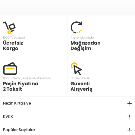
1000 TL ve üzeri
Alışverişlerinizde
Ücretsiz
Mağazadan
Kargo
Değişim
Bonus, Word, Axess ve Maximum
3D Secure ile
Peşin Fiyatına
Güvenli
2 Taksit
Alışveriş
Nezih Kırtasiye
KVKK
Popüler Sayfalar