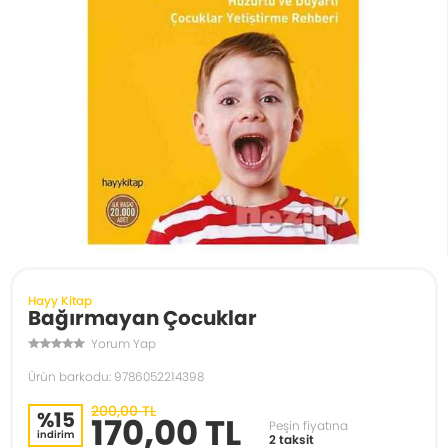
Hayy Kitap
Bağırmayan Çocuklar
Yorum Yap
Ürün barkodu: 9786052214398
200,00 TL
%15
170,00 TL
Peşin fiyatına
indirim
2 taksit