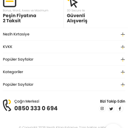
Bonus, Word, Axess ve Maximum
3D Secure ile
Peşin Fiyatına
Güvenli
2 Taksit
Alışveriş
Nezih Kırtasiye
KVKK
Popüler Sayfalar
Kategoriler
Popüler Sayfalar
Çağrı Merkezi
Bizi Takip Edin
0850 333 0 694
© Copyright 2026 Nezih Kitap Kırtasiye. Tüm hakları saklıdır.