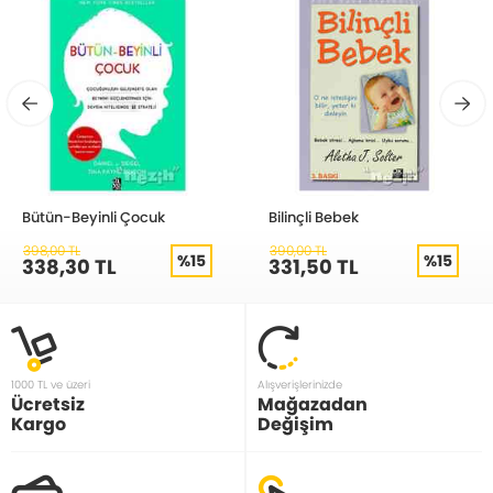
Bütün-Beyinli Çocuk
Bilinçli Bebek
398,00 TL
390,00 TL
%15
%15
338,30 TL
331,50 TL
1000 TL ve üzeri
Alışverişlerinizde
Ücretsiz
Mağazadan
Kargo
Değişim