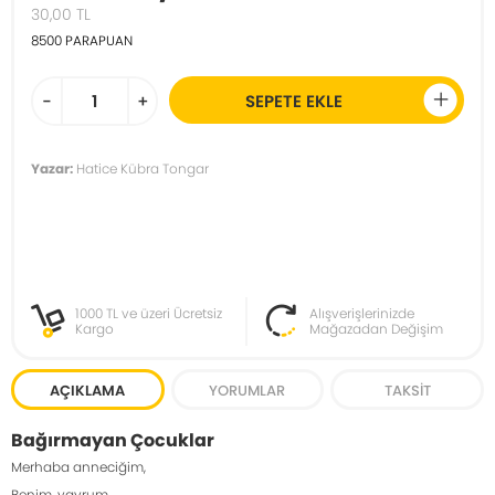
30,00
TL
8500
PARAPUAN
-
+
SEPETE EKLE
Yazar:
Hatice Kübra Tongar
1000 TL ve üzeri Ücretsiz
Alışverişlerinizde
Kargo
Mağazadan Değişim
AÇIKLAMA
YORUMLAR
TAKSIT
Bağırmayan Çocuklar
Merhaba anneciğim,
Benim, yavrum.