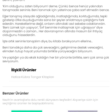
‘Kim olduğunu zaten biliyorum’ deme. Çünkü bence henüz yakından
tanışmadık seninle. Beni tanımak için yeterince çaba sarf etmedin bence.
Eğer tanışmış olsaydık ağladığımda, inatlaştığımda, korktuğumda, tepki
gösterip öfke duyduğumda sana bir şeyler anlatmaya çalıştığımı fark
ederdin. Hareketlerime değil, onların altındaki asıl sebebe odaklanırdın.
‘Beni üzmek için yapıyor’, ‘Sırf benimle inatlaşmak için uğraşıyor’ diye
düşünmezdin o zaman… Her davranışımın altında masum bir ihtiyaç
olduğunu hissederdin.
İşte artık seninle tanışalım diye, bu kitabı bırakıyorum ellerine…
Beni tanıdıkça daha da çok seveceğini, gelişimime destek vereceğini,
elimden tutup hayat yolumda birlikte yürüyeceğini biliyorum.
Ve yaptığın ya da eksik kaldığın her bir yönünle birlikte, seni çok ama çok
seviyorum.
İlişkili Ürünler
Hatice Kübra Tongar Kitapları
Benzer Ürünler
Nezih’in avantajlarla dolu renkli dünyasını keşfedin! Alışverişe sizin için
seçtiğimiz ürünler ile başlayabilirsiniz.