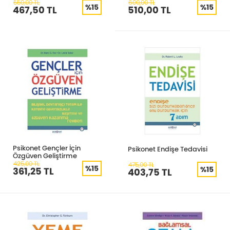
Gelişmek için Pratik Bir
Başaçıkmak
550,00 TL
600,00 TL
%15
%15
467,50 TL
510,00 TL
Rehber
Psikonet Gençler İçin
Psikonet Endişe Tedavisi
Özgüven Geliştirme
425,00 TL
475,00 TL
%15
%15
361,25 TL
403,75 TL