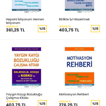
Hepsini İstiyorum Hemen
Birlikte İyi Hissetmek
İstiyorum
425,00 TL
475,00 TL
%15
%15
361,25 TL
403,75 TL
Yaygın Kaygı Bozukluğu
Motivasyon Rehberi
Çalışma Kitabı
475,00 TL
325,00 TL
%15
%15
403,75 TL
276,25 TL