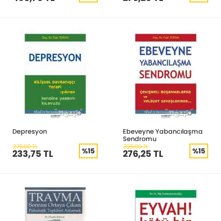
Depresyon
Ebeveyne Yabancılaşma
Sendromu
275,00 TL
325,00 TL
%15
%15
233,75 TL
276,25 TL