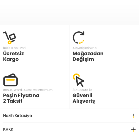
1000 TL ve üzeri
Alışverişlerinizde
Ücretsiz
Mağazadan
Kargo
Değişim
Bonus, Word, Axess ve Maximum
3D Secure ile
Peşin Fiyatına
Güvenli
2 Taksit
Alışveriş
Nezih Kırtasiye
KVKK