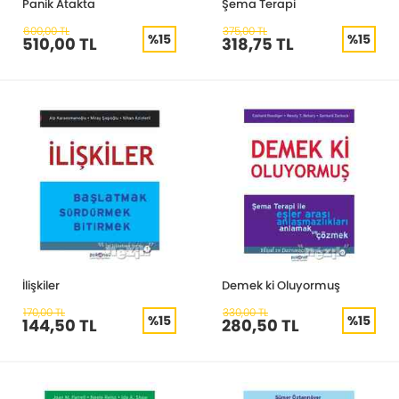
Panik Atakta
Şema Terapi
600,00 TL
375,00 TL
%15
%15
510,00 TL
318,75 TL
İlişkiler
Demek ki Oluyormuş
170,00 TL
330,00 TL
%15
%15
144,50 TL
280,50 TL