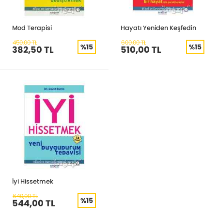
Mod Terapisi
Hayatı Yeniden Keşfedin
450,00 TL
600,00 TL
%15
%15
382,50 TL
510,00 TL
İyi Hissetmek
640,00 TL
%15
544,00 TL