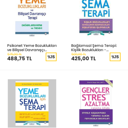
Psikonet Yeme Bozuklukları
Bağlamsal Şema Terapi:
ve Bilişsel Davranışçı
Kişilik Bozuklukları -
Terapi
Duygulanım Düzensizlikleri
575,00 TL
500,00 TL
%15
%15
488,75 TL
425,00 TL
- Kişilerarası İşlevsellik