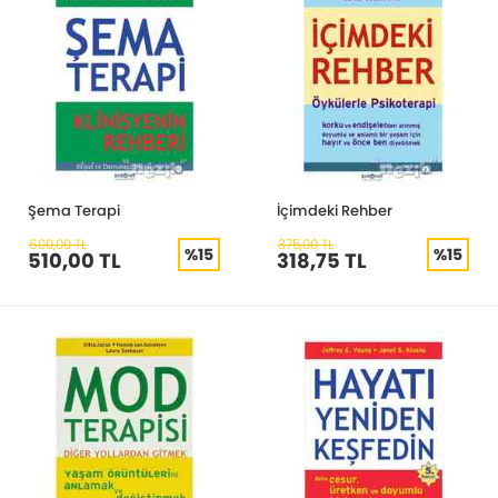
Şema Terapi
İçimdeki Rehber
600,00 TL
375,00 TL
%15
%15
510,00 TL
318,75 TL