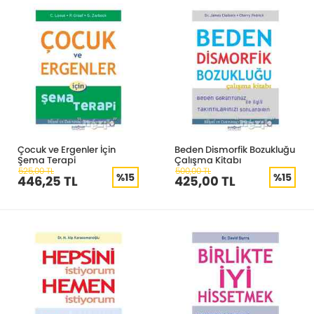
Çocuk ve Ergenler İçin
Beden Dismorfik Bozukluğu
Şema Terapi
Çalışma Kitabı
525,00 TL
500,00 TL
%15
%15
446,25 TL
425,00 TL