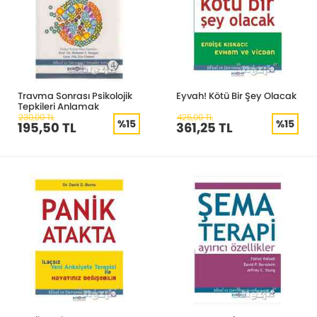
Travma Sonrası Psikolojik
Eyvah! Kötü Bir Şey Olacak
Tepkileri Anlamak
230,00 TL
425,00 TL
%15
%15
195,50 TL
361,25 TL