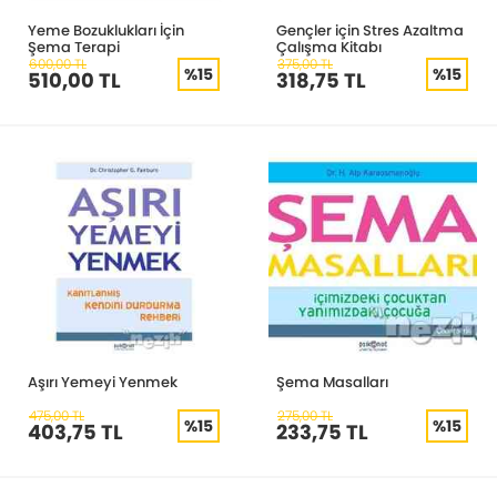
Yeme Bozuklukları İçin
Gençler için Stres Azaltma
Şema Terapi
Çalışma Kitabı
600,00 TL
375,00 TL
%15
%15
510,00 TL
318,75 TL
Aşırı Yemeyi Yenmek
Şema Masalları
475,00 TL
275,00 TL
%15
%15
403,75 TL
233,75 TL