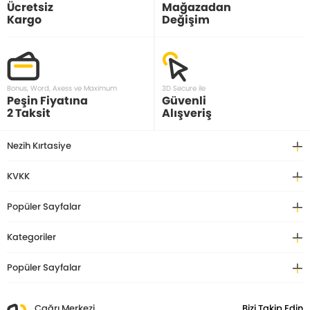
Ücretsiz
Mağazadan
Kargo
Değişim
Bonus, Word, Axess ve Maximum
3D Secure ile
Peşin Fiyatına
Güvenli
2 Taksit
Alışveriş
Nezih Kırtasiye
KVKK
Popüler Sayfalar
Kategoriler
Popüler Sayfalar
Çağrı Merkezi
Bizi Takip Edin