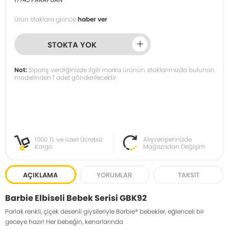
Ürün stoklara girince
haber ver
STOKTA YOK
Not:
Sipariş verdiğinizde ilgili marka ürünün stoklarımızda bulunan
modelinden 1 adet gönderilecektir.
1000 TL ve üzeri Ücretsiz
Alışverişlerinizde
Kargo
Mağazadan Değişim
AÇIKLAMA
YORUMLAR
TAKSIT
Barbie Elbiseli Bebek Serisi GBK92
Parlak renkli, çiçek desenli giysileriyle Barbie® bebekler, eğlenceli bir
geceye hazır! Her bebeğin, kenarlarında