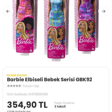
Mattel Barbie
Barbie Elbiseli Bebek Serisi GBK92
Yorum Yap
Ürün barkodu: 194735052431
354,90 TL
Peşin fiyatına
2 taksit
17745
PARAPUAN