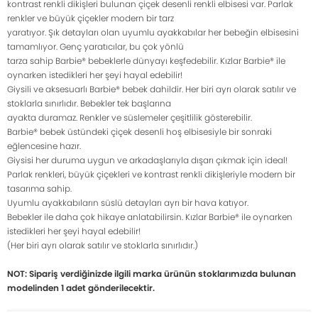
kontrast renkli dikişleri bulunan çiçek desenli renkli elbisesi var. Parlak
renkler ve büyük çiçekler modern bir tarz
yaratıyor. Şık detayları olan uyumlu ayakkabılar her bebeğin elbisesini
tamamlıyor. Genç yaratıcılar, bu çok yönlü
tarza sahip Barbie® bebeklerle dünyayı keşfedebilir. Kızlar Barbie® ile
oynarken istedikleri her şeyi hayal edebilir!
Giysili ve aksesuarlı Barbie® bebek dahildir. Her biri ayrı olarak satılır ve
stoklarla sınırlıdır. Bebekler tek başlarına
ayakta duramaz. Renkler ve süslemeler çeşitlilik gösterebilir.
Barbie® bebek üstündeki çiçek desenli hoş elbisesiyle bir sonraki
eğlencesine hazır.
Giysisi her duruma uygun ve arkadaşlarıyla dışarı çıkmak için ideal!
Parlak renkleri, büyük çiçekleri ve kontrast renkli dikişleriyle modern bir
tasarıma sahip.
Uyumlu ayakkabıların süslü detayları ayrı bir hava katıyor.
Bebekler ile daha çok hikaye anlatabilirsin. Kızlar Barbie® ile oynarken
istedikleri her şeyi hayal edebilir!
(Her biri ayrı olarak satılır ve stoklarla sınırlıdır.)
NOT: Sipariş verdiğinizde ilgili marka ürünün stoklarımızda bulunan
modelinden 1 adet gönderilecektir.