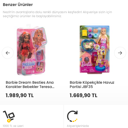
Benzer Ürünler
Nezih’in avantajlarla dolu renkli dünyasını keşfedin! Alışverişe sizin için
seçtiğimiz ürünler ile başlayabilirsiniz.
Barbie Dream Besties Ana
Barbie Köpekçikle Havuz
Karakter Bebekler Teresa
Partisi JBF35
HYC23
1.989,90 TL
1.669,90 TL
1000 TL ve üzeri
Alışverişlerinizde