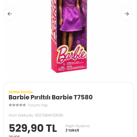
Mattel Barbie
Barbie Pırıltılı Barbie T7580
Yorum Yap
Ürün barkodu: 0027084930689
529,90 TL
Peşin fiyatına
2 taksit
26495