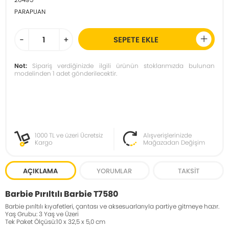
PARAPUAN
-
+
SEPETE EKLE
Not:
Sipariş verdiğinizde ilgili ürünün stoklarımızda bulunan
modelinden 1 adet gönderilecektir.
1000 TL ve üzeri Ücretsiz
Alışverişlerinizde
Kargo
Mağazadan Değişim
AÇIKLAMA
YORUMLAR
TAKSIT
Barbie Pırıltılı Barbie T7580
Barbie pırıltılı kıyafetleri, çantası ve aksesuarlarıyla partiye gitmeye hazır.
Yaş Grubu: 3 Yaş ve Üzeri
Tek Paket Ölçüsü:10 x 32,5 x 5,0 cm