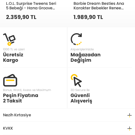
L.O.L. Surprise Tweens Seri
Barbie Dream Besties Ana
5 Bebeği - Hana Groove
Karakter Bebekler Renee
591658
HYC24
2.359,90 TL
1.989,90 TL
1000 TL ve üzeri
Alışverişlerinizde
Ücretsiz
Mağazadan
Kargo
Değişim
Bonus, Word, Axess ve Maximum
3D Secure ile
Peşin Fiyatına
Güvenli
2 Taksit
Alışveriş
Nezih Kırtasiye
KVKK