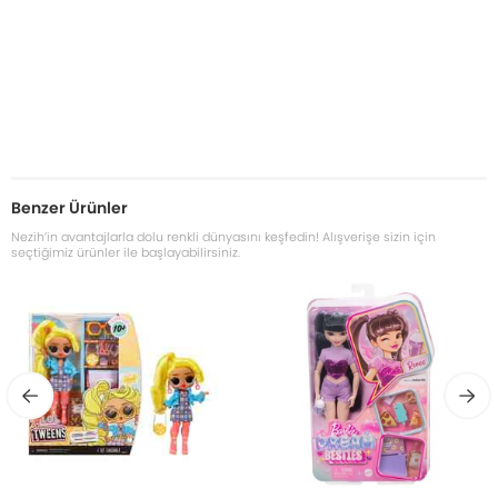
Benzer Ürünler
Nezih’in avantajlarla dolu renkli dünyasını keşfedin! Alışverişe sizin için
seçtiğimiz ürünler ile başlayabilirsiniz.