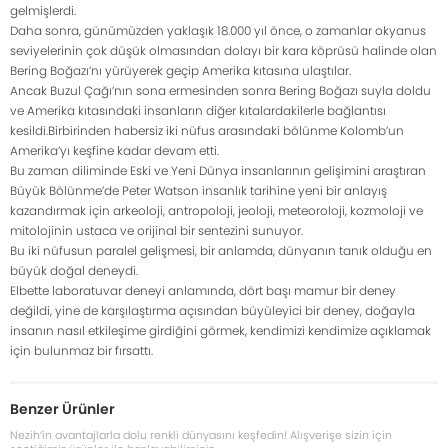
gelmişlerdi.
Daha sonra, günümüzden yaklaşık 18.000 yıl önce, o zamanlar okyanus
seviyelerinin çok düşük olmasından dolayı bir kara köprüsü halinde olan
Bering Boğazı’nı yürüyerek geçip Amerika kıtasına ulaştılar.
Ancak Buzul Çağı’nın sona ermesinden sonra Bering Boğazı suyla doldu
ve Amerika kıtasındaki insanların diğer kıtalardakilerle bağlantısı
kesildi.Birbirinden habersiz iki nüfus arasındaki bölünme Kolomb’un
Amerika’yı keşfine kadar devam etti.
Bu zaman diliminde Eski ve Yeni Dünya insanlarının gelişimini araştıran
Büyük Bölünme’de Peter Watson insanlık tarihine yeni bir anlayış
kazandırmak için arkeoloji, antropoloji, jeoloji, meteoroloji, kozmoloji ve
mitolojinin ustaca ve orijinal bir sentezini sunuyor.
Bu iki nüfusun paralel gelişmesi, bir anlamda, dünyanın tanık olduğu en
büyük doğal deneydi.
Elbette laboratuvar deneyi anlamında, dört başı mamur bir deney
değildi, yine de karşılaştırma açısından büyüleyici bir deney, doğayla
insanın nasıl etkileşime girdiğini görmek, kendimizi kendimize açıklamak
için bulunmaz bir fırsattı.
Benzer Ürünler
Nezih’in avantajlarla dolu renkli dünyasını keşfedin! Alışverişe sizin için