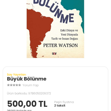
Say Yayınları
Büyük Bölünme
Yorum Yap
Ürün barkodu: 9786050209372
500,00 TL
Peşin fiyatına
2 taksit
25000
PARAPUAN