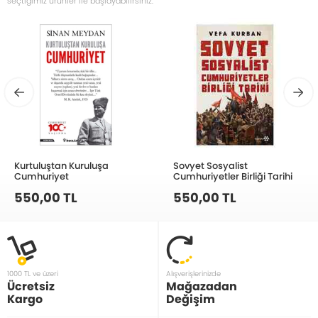
seçtiğimiz ürünler ile başlayabilirsiniz.
Kurtuluştan Kuruluşa
Sovyet Sosyalist
Cumhuriyet
Cumhuriyetler Birliği Tarihi
550,00 TL
550,00 TL
1000 TL ve üzeri
Alışverişlerinizde
Ücretsiz
Mağazadan
Kargo
Değişim