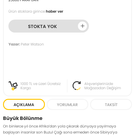
Ürün stoklara girince
haber ver
STOKTA YOK
Yazar:
Peter Watson
1000 TL ve üzeri Ücretsiz
Alışverişlerinizde
Kargo
Mağazadan Değişim
AÇIKLAMA
YORUMLAR
TAKSIT
Büyük Bölünme
On binlerce yıl önce Afrika’dan yola çıkarak dünyaya yayılmaya
başlayan insanlar son Buzul Çağı sona ermeden önce Sibirya’ya