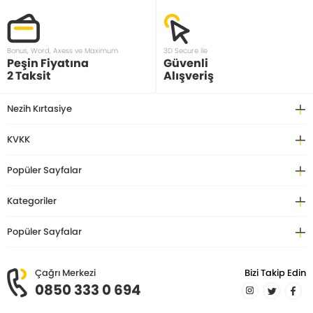
Bonus, Word, Axess ve Maximum
3D Secure ile
Peşin Fiyatına
Güvenli
2 Taksit
Alışveriş
Nezih Kırtasiye
KVKK
Popüler Sayfalar
Kategoriler
Popüler Sayfalar
Çağrı Merkezi
Bizi Takip Edin
0850 333 0 694