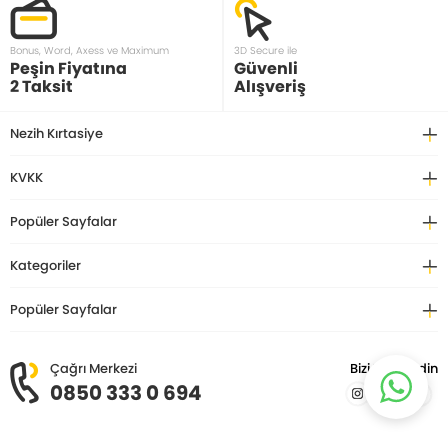
Bonus, Word, Axess ve Maximum
3D Secure ile
Peşin Fiyatına
Güvenli
2 Taksit
Alışveriş
Nezih Kırtasiye
KVKK
Popüler Sayfalar
Kategoriler
Popüler Sayfalar
Çağrı Merkezi
Bizi Takip Edin
0850 333 0 694