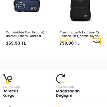
Cambridge Polo Urban Çift
Cambridge Polo Urban Ön
Bölmeli Kalem Çantası
Bölmeli Sırt Çantası Siyah
Lacivert 3023
3022
999,90 TL
%20
269,90 TL
799,90 TL
1000 TL ve üzeri
Alışverişlerinizde
Ücretsiz
Mağazadan
Kargo
Değişim