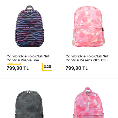
Cambridge Polo Club Sırt
Cambridge Polo Club Sırt
Çantası Purple Line
Çantası Desenli 2109.030
2109.731
999,90 TL
%20
799,90 TL
799,90 TL