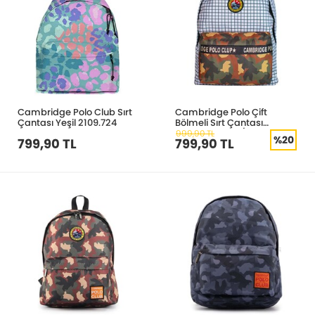
Cambridge Polo Club Sırt
Cambridge Polo Çift
Çantası Yeşil 2109.724
Bölmeli Sırt Çantası
Kamuflaj 4034/4033
999,90 TL
%20
799,90 TL
799,90 TL