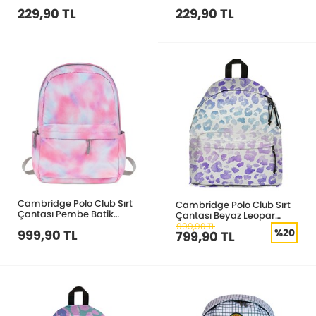
Siyah 3028
Siyah 3023
229,90 TL
229,90 TL
Cambridge Polo Club Sırt
Cambridge Polo Club Sırt
Çantası Pembe Batik
Çantası Beyaz Leopar
2109728
2109.725
999,90 TL
%20
999,90 TL
799,90 TL