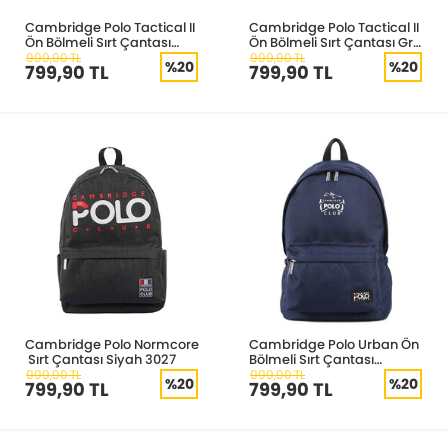
Cambridge Polo Tactical II
Cambridge Polo Tactical II
Ön Bölmeli Sırt Çantası
Ön Bölmeli Sırt Çantası Gri
Kamuflaj 4027
4027
999,90 TL
999,90 TL
%20
%20
799,90 TL
799,90 TL
Cambridge Polo Normcore
Cambridge Polo Urban Ön
Sırt Çantası Siyah 3027
Bölmeli Sırt Çantası
Lacivert 3022
999,90 TL
999,90 TL
%20
%20
799,90 TL
799,90 TL