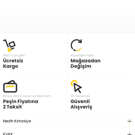
1000 TL ve üzeri
Alışverişlerinizde
Ücretsiz
Mağazadan
Kargo
Değişim
Bonus, Word, Axess ve Maximum
3D Secure ile
Peşin Fiyatına
Güvenli
2 Taksit
Alışveriş
Nezih Kırtasiye
KVKK