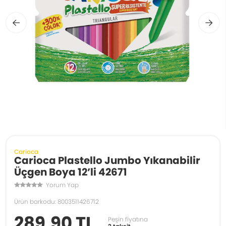
Carioca
Carioca Plastello Jumbo Yıkanabilir
Üçgen Boya 12’li 42671
Yorum Yap
Ürün barkodu: 8003511426712
289,90 TL
Peşin fiyatına