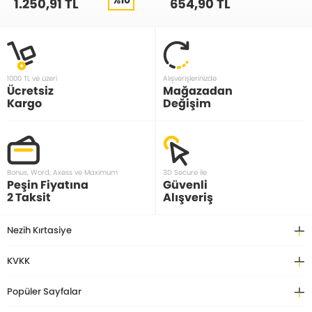
1.250,91 TL
654,90 TL
1000 TL ve üzeri
Alışverişlerinizde
Ücretsiz
Mağazadan
Kargo
Değişim
Bonus, Word, Axess ve Maximum
3D Secure ile
Peşin Fiyatına
Güvenli
2 Taksit
Alışveriş
Nezih Kırtasiye
KVKK
Popüler Sayfalar