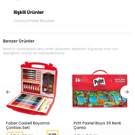
İlişkili Ürünler
Carioca Pastel Boyaları
Benzer Ürünler
Nezih’in avantajlarla dolu renkli dünyasını keşfedin! Alışverişe sizin için
seçtiğimiz ürünler ile başlayabilirsiniz.
Faber Castell Boyama
Pritt Pastel Boya 36 Renk
Çantası Seti
Çanta
1.389,90 TL
%10