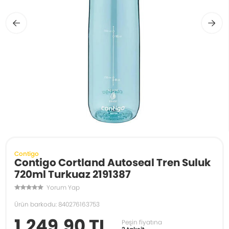
Contigo
Contigo Cortland Autoseal Tren Suluk
720ml Turkuaz 2191387
Yorum Yap
Ürün barkodu: 840276163753
1.249,90 TL
Peşin fiyatına