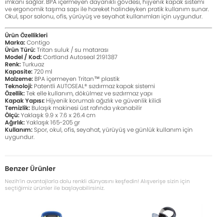
imkanı sağlar. BPA içermeyen dayanıklı gövdesi, hijyenik kapak sistemi
ve ergonomik taşıma sapı ile hareket halindeyken pratik kullanım sunar.
Okul, spor salonu, ofis, yürüyüş ve seyahat kullanımları için uygundur.
Ürün Özellikleri
Marka:
Contigo
Ürün Türü:
Tritan suluk / su matarası
Model / Kod:
Cortland Autoseal 2191387
Renk:
Turkuaz
Kapasite:
720 ml
Malzeme:
BPA içermeyen Tritan™ plastik
Teknoloji:
Patentli AUTOSEAL® sızdırmaz kapak sistemi
Özellik:
Tek elle kullanım, dökülmez ve sızdırmaz yapı
Kapak Yapısı:
Hijyenik korumalı ağızlık ve güvenlik kilidi
Temizlik:
Bulaşık makinesi üst rafında yıkanabilir
Ölçü:
Yaklaşık 9.9 x 7.6 x 26.4 cm
Ağırlık:
Yaklaşık 165-205 gr
Kullanım:
Spor, okul, ofis, seyahat, yürüyüş ve günlük kullanım için
uygundur.
Benzer Ürünler
Nezih’in avantajlarla dolu renkli dünyasını keşfedin! Alışverişe sizin için
seçtiğimiz ürünler ile başlayabilirsiniz.