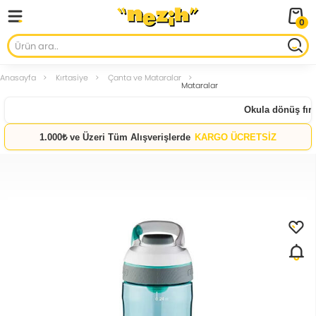
0
Anasayfa
Kırtasiye
Çanta ve Mataralar
Mataralar
Okula dönüş fırsa
1.000₺ ve Üzeri Tüm Alışverişlerde
KARGO ÜCRETSİZ