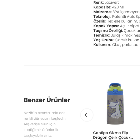
Renk:
Lacivert
Kapasite:
420 Ml
Malzeme:
BPA içermeyen 
Teknoloji:
Patentli AutoSp
Özellik:
Tek elle kullanım, 
Kapak Yapısı:
Açılır pipe
Taşıma Özelliği:
Çocuklar
Temizlik:
Bulaşık makinesi
Yaş Grubu:
Çocuk kullan
Kullanım:
Okul, park, spo
Benzer Ürünler
Nezih’in avantajlarla dolu
renkli dünyasını keşfedin!
Alışverişe sizin için
seçtiğimiz ürünler ile
Contigo Gizmo Flip
başlayabilirsiniz.
Dragon Çelik Çocuk