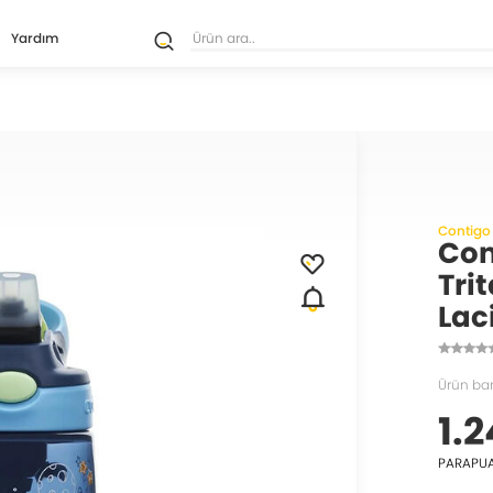
Yardım
Contigo
Con
Tri
Lac
Ürün ba
1.2
PARAPU