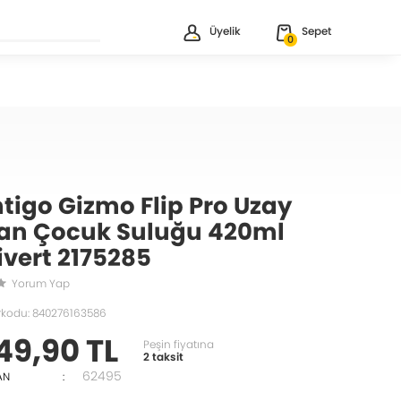
Üyelik
Sepet
0
tigo Gizmo Flip Pro Uzay
tan Çocuk Suluğu 420ml
ivert 2175285
Yorum Yap
rkodu: 840276163586
49,90 TL
Peşin fiyatına
2 taksit
62495
AN
: