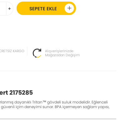
+
SEPETE EKLE
CRETSİZ KARGO
Alışverişlerinizde
Mağazadan Değişim
ert 2175285
rlanmış dayanıklı Tritan™ gövdeli suluk modelidir. Eğlenceli
 ve güvenli içim deneyimi sunar. BPA içermeyen sağlam yapısı,