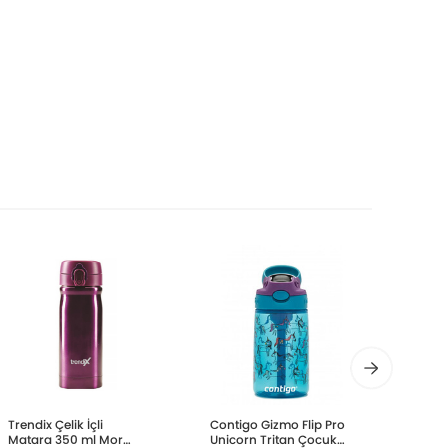
Trendix Çelik İçli
Contigo Gizmo Flip Pro
Conti
Matara 350 ml Mor
Unicorn Tritan Çocuk
Autos