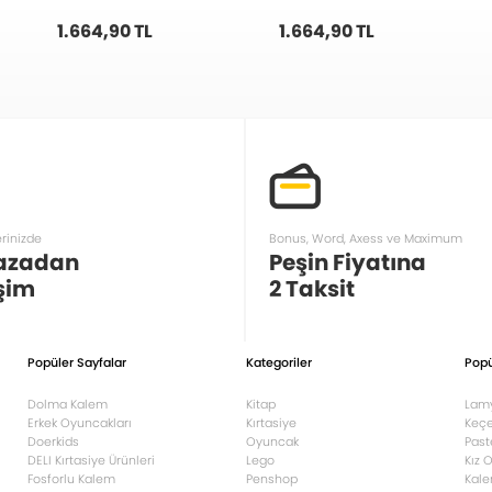
U5000 PM
U5000-SL
1.664,90 TL
1.664,90 TL
erinizde
Bonus, Word, Axess ve Maximum
azadan
Peşin Fiyatına
şim
2 Taksit
Popüler Sayfalar
Kategoriler
Popü
Dolma Kalem
Kitap
Lam
Erkek Oyuncakları
Kırtasiye
Keçe
Doerkids
Oyuncak
Past
DELI Kırtasiye Ürünleri
Lego
Kız 
Fosforlu Kalem
Penshop
Kale