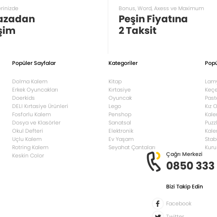
erinizde
Bonus, Word, Axess ve Maximum
azadan
Peşin Fiyatına
şim
2 Taksit
Popüler Sayfalar
Kategoriler
Popü
Dolma Kalem
Kitap
Lam
Erkek Oyuncakları
Kırtasiye
Keçe
Doerkids
Oyuncak
Past
DELI Kırtasiye Ürünleri
Lego
Kız 
Fosforlu Kalem
Penshop
Kale
Dosya ve Klasörler
Sanatsal
Puzz
Okul Defteri
Elektronik
Kale
Uçlu Kalem
Ev Yaşam
Stab
Rotring Kalem
Seyahat Çantaları
Kuru
Çağrı Merkezi
Keskin Color
0850 333
Bizi Takip Edin
Facebook
Twitter