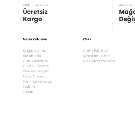
1000 TL ve üzeri
Alışverişl
Ücretsiz
Mağ
Kargo
Deği
Nezih Kırtasiye
KVKK
Mağazalarımız
Gizlilik Politikasi
Hakkımızda
Aydınlatma Metni
Gizlilik Politikası
KVKK Şirket Politikası
Güvenli Ödeme
İade ve Değişim
Kolay Alışveriş
Teslimat ve Kargo
İletişim
Yardım