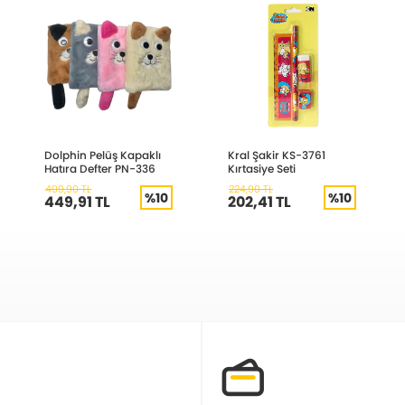
Dolphin Pelüş Kapaklı
Kral Şakir KS-3761
Hatıra Defter PN-336
Kırtasiye Seti
499,90 TL
224,90 TL
%10
%10
449,91 TL
202,41 TL