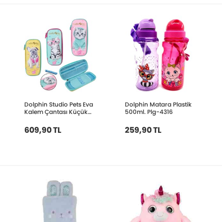
Dolphin Studio Pets Eva
Dolphin Matara Plastik
Kalem Çantası Küçük
500ml. Plg-4316
PT-7784
609,90 TL
259,90 TL