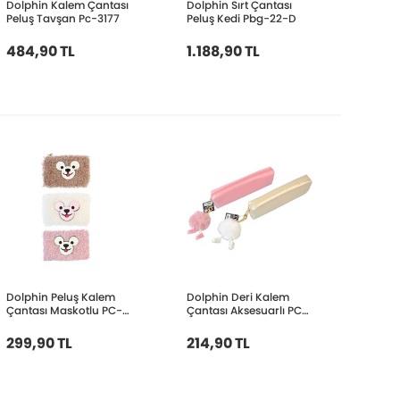
Dolphin Kalem Çantası
Dolphin Sırt Çantası
Peluş Tavşan Pc-3177
Peluş Kedi Pbg-22-D
484,90 TL
1.188,90 TL
Dolphin Peluş Kalem
Dolphin Deri Kalem
Çantası Maskotlu PC-
Çantası Aksesuarlı PC-
975
977
299,90 TL
214,90 TL