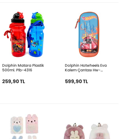
Dolphin Matara Plastik
Dolphin Hotwheels Eva
500ml. Plb-4316
Kalem Çantası Hw-
7784
259,90 TL
599,90 TL