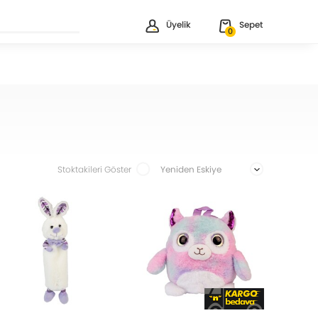
Üyelik
Sepet
0
Stoktakileri Göster