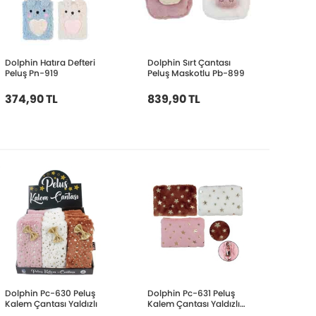
Dolphin Hatıra Defteri
Dolphin Sırt Çantası
Peluş Pn-919
Peluş Maskotlu Pb-899
374,90 TL
839,90 TL
Dolphin Pc-630 Peluş
Dolphin Pc-631 Peluş
Kalem Çantası Yaldızlı
Kalem Çantası Yaldızlı
Geniş