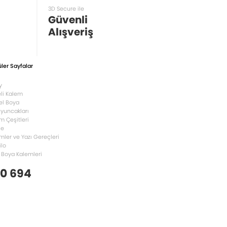
3D Secure ile
Güvenli
Alışveriş
ler Sayfalar
y
li Kalem
el Boya
Oyuncakları
m Çeşitleri
le
mler ve Yazı Gereçleri
ilo
 Boya Kalemleri
 0 694