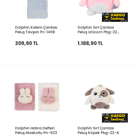
Dolphin Kalem Çantası
Dolphin Sırt Çantası
Peluş Tavşan Pc-1498
Peluş Unicorn Pbg-22-
B
309,90 TL
1.188,90 TL
Dolphin Hatıra Defteri
Dolphin Sırt Çantası
Peluş Maskotlu Pn-623
Peluş Köpek Pbg-22-A