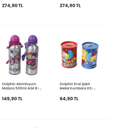
274,90 TL
274,90 TL
Dolphin Alüminyum
Dolphin Kral Şakir
Matara 500ml ALM B-
Metal Kumbara KS-
50
6258
149,90 TL
64,90 TL