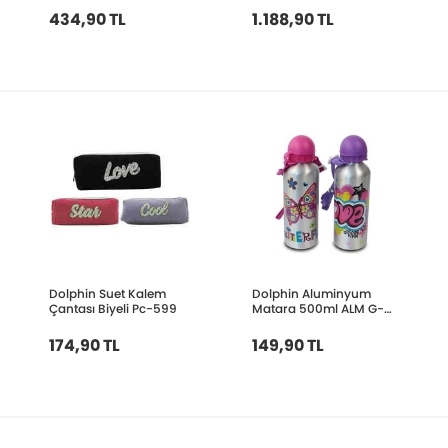
434,90 TL
1.188,90 TL
Dolphin Suet Kalem
Dolphin Aluminyum
Çantası Biyeli Pc-599
Matara 500ml ALM G-
50
174,90 TL
149,90 TL