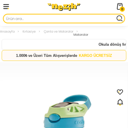
0
Anasayfa
Kırtasiye
Çanta ve Mataralar
Mataralar
Okula dönüş fırsat
1.000₺ ve Üzeri Tüm Alışverişlerde
KARGO ÜCRETSİZ