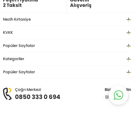
2 Taksit
Alışveriş
Nezih Kırtasiye
KVKK
Popüler Sayfalar
Kategoriler
Popüler Sayfalar
Çağrı Merkezi
Bizi Takip Edin
0850 333 0 694
© Copyright 2026 Nezih Kitap Kırtasiye. Tüm hakları saklıdır.
T
-Soft
E-Ticaret
Sistemleriyle Hazırlanmıştır.