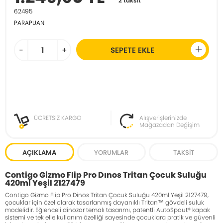
2 taksit
62495
PARAPUAN
-
+
SEPETE EKLE
ÜCRETSİZ KARGO
Alışverişlerinizde
Mağazadan Değişim
AÇIKLAMA
YORUMLAR
TAKSIT
Contigo Gizmo Flip Pro Dınos Tritan Çocuk Suluğu
420ml Yeşil 2127479
Contigo Gizmo Flip Pro Dinos Tritan Çocuk Suluğu 420ml Yeşil 2127479,
çocuklar için özel olarak tasarlanmış dayanıklı Tritan™ gövdeli suluk
modelidir. Eğlenceli dinozor temalı tasarımı, patentli AutoSpout® kapak
sistemi ve tek elle kullanım özelliği sayesinde çocuklara pratik ve güvenli