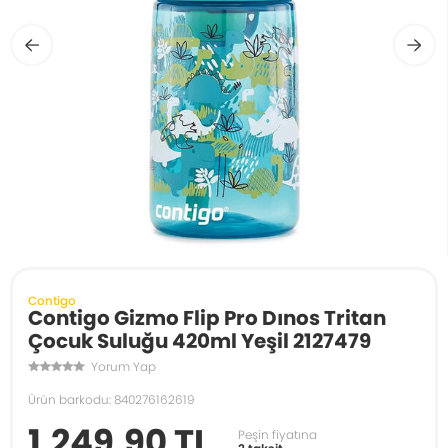
Contigo
Contigo Gizmo Flip Pro Dınos Tritan
Çocuk Suluğu 420ml Yeşil 2127479
Yorum Yap
Ürün barkodu: 840276162619
1.249,90 TL
Peşin fiyatına