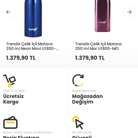
Trendix Çelik İçli Matara
Trendix Çelik İçli Matara
350 ml Neon Mavi U1800-
350 ml Mor U1800-MO
NM
1.379,90 TL
1.379,90 TL
1000 TL ve üzeri
Alışverişlerinizde
Ücretsiz
Mağazadan
Kargo
Değişim
Bonus, Word, Axess ve Maximum
3D Secure ile
Peşin Fiyatına
Güvenli