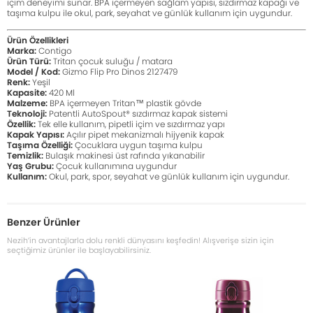
içim deneyimi sunar. BPA içermeyen sağlam yapısı, sızdırmaz kapağı ve
taşıma kulpu ile okul, park, seyahat ve günlük kullanım için uygundur.
Ürün Özellikleri
Marka:
Contigo
Ürün Türü:
Tritan çocuk suluğu / matara
Model / Kod:
Gizmo Flip Pro Dinos 2127479
Renk:
Yeşil
Kapasite:
420 Ml
Malzeme:
BPA içermeyen Tritan™ plastik gövde
Teknoloji:
Patentli AutoSpout® sızdırmaz kapak sistemi
Özellik:
Tek elle kullanım, pipetli içim ve sızdırmaz yapı
Kapak Yapısı:
Açılır pipet mekanizmalı hijyenik kapak
Taşıma Özelliği:
Çocuklara uygun taşıma kulpu
Temizlik:
Bulaşık makinesi üst rafında yıkanabilir
Yaş Grubu:
Çocuk kullanımına uygundur
Kullanım:
Okul, park, spor, seyahat ve günlük kullanım için uygundur.
Benzer Ürünler
Nezih’in avantajlarla dolu renkli dünyasını keşfedin! Alışverişe sizin için
seçtiğimiz ürünler ile başlayabilirsiniz.