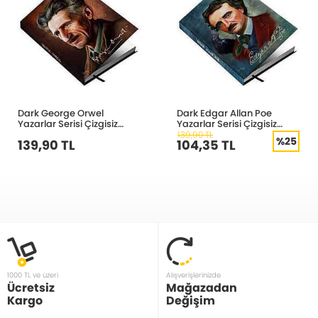
Dark George Orwel
Dark Edgar Allan Poe
Yazarlar Serisi Çizgisiz
Yazarlar Serisi Çizgisiz
Defter
Defter
139,90 TL
%25
139,90 TL
104,35 TL
1000 TL ve üzeri
Alışverişlerinizde
Ücretsiz
Mağazadan
Kargo
Değişim