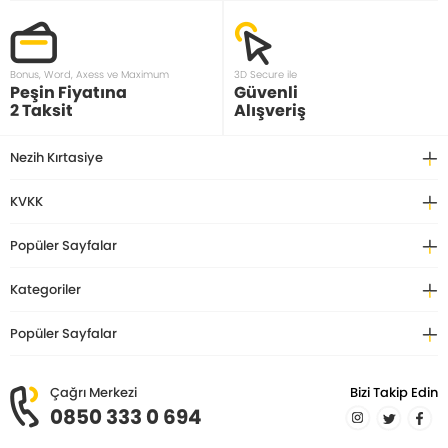
Bonus, Word, Axess ve Maximum
3D Secure ile
Peşin Fiyatına
Güvenli
2 Taksit
Alışveriş
Nezih Kırtasiye
KVKK
Popüler Sayfalar
Kategoriler
Popüler Sayfalar
Çağrı Merkezi
Bizi Takip Edin
0850 333 0 694