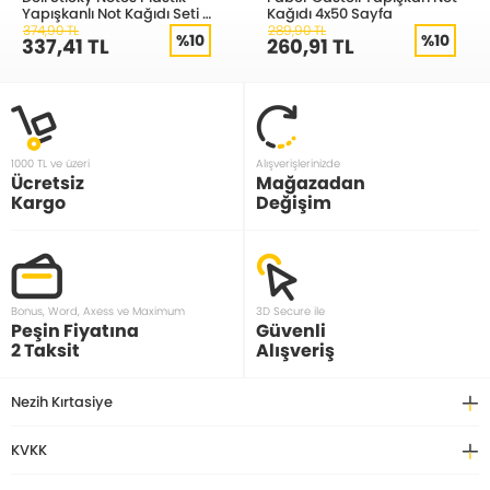
Yapışkanlı Not Kağıdı Seti 4
Kağıdı 4x50 Sayfa
Renk NS116
374,90 TL
289,90 TL
%10
%10
337,41 TL
260,91 TL
1000 TL ve üzeri
Alışverişlerinizde
Ücretsiz
Mağazadan
Kargo
Değişim
Bonus, Word, Axess ve Maximum
3D Secure ile
Peşin Fiyatına
Güvenli
2 Taksit
Alışveriş
Nezih Kırtasiye
KVKK