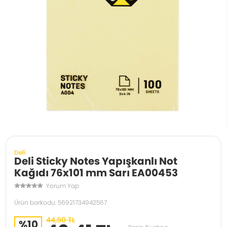
Deli
Deli Sticky Notes Yapışkanlı Not
Kağıdı 76x101 mm Sarı EA00453
Yorum Yap
Ürün barkodu: 56921734942567
44,90 TL
%10