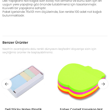
Deli Yapışkanlı Not Kağıdı sizin kolay not almanız ve bunu sizin için en
uygun yere yapıştırıp göz önünde tutabilmeniz için tasarlanmıştır.
Kuvvetli bir yapışkana sahiptir.
Paket içerisinde 76x101 mm ölçülerinde, Sarı renkte 100 adet not kağıdı
bulunmaktadır.
Benzer Ürünler
Nezih’in avantajlarla dolu renkli dünyasını keşfedin! Alışverişe sizin için
seçtiğimiz ürünler ile başlayabilirsiniz.
Deli Sticky Notes Plastik
Faber Castell Yapışkan Not