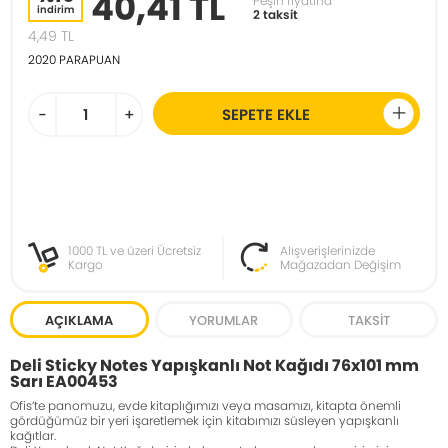
40,41 TL
Peşin fiyatına
indirim
2 taksit
4,49
TL
2020
PARAPUAN
-
+
SEPETE EKLE
1000 TL ve üzeri Ücretsiz
Alışverişlerinizde
Kargo
Mağazadan Değişim
AÇIKLAMA
YORUMLAR
TAKSIT
Deli Sticky Notes Yapışkanlı Not Kağıdı 76x101 mm
Sarı EA00453
Ofis’te panomuzu, evde kitaplığımızı veya masamızı, kitapta önemli
gördüğümüz bir yeri işaretlemek için kitabımızı süsleyen yapışkanlı
kağıtlar.