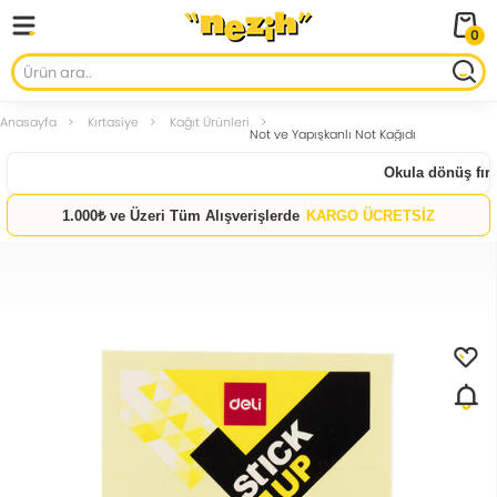
0
Anasayfa
Kırtasiye
Kağıt Ürünleri
Not ve Yapışkanlı Not Kağıdı
Okula dönüş fırsat
1.000₺ ve Üzeri Tüm Alışverişlerde
KARGO ÜCRETSİZ