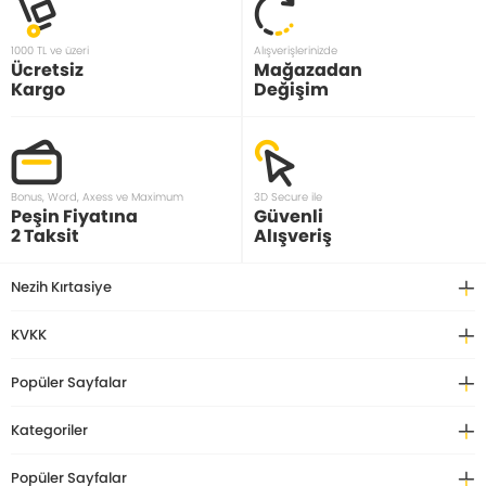
1000 TL ve üzeri
Alışverişlerinizde
Ücretsiz
Mağazadan
Kargo
Değişim
Bonus, Word, Axess ve Maximum
3D Secure ile
Peşin Fiyatına
Güvenli
2 Taksit
Alışveriş
Nezih Kırtasiye
KVKK
Popüler Sayfalar
Kategoriler
Popüler Sayfalar