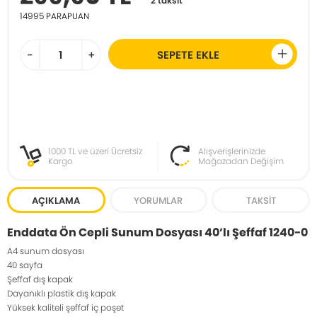
2 taksit
14995
PARAPUAN
-
+
SEPETE EKLE
1000 TL ve üzeri Ücretsiz
Alışverişlerinizde
Kargo
Mağazadan Değişim
AÇIKLAMA
YORUMLAR
TAKSIT
Enddata Ön Cepli Sunum Dosyası 40’lı Şeffaf 1240-0
A4 sunum dosyası
40 sayfa
Şeffaf dış kapak
Dayanıklı plastik dış kapak
Yüksek kaliteli şeffaf iç poşet