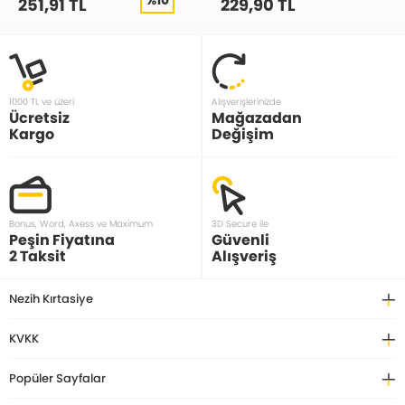
251,91 TL
229,90 TL
1000 TL ve üzeri
Alışverişlerinizde
Ücretsiz
Mağazadan
Kargo
Değişim
Bonus, Word, Axess ve Maximum
3D Secure ile
Peşin Fiyatına
Güvenli
2 Taksit
Alışveriş
Nezih Kırtasiye
KVKK
Popüler Sayfalar