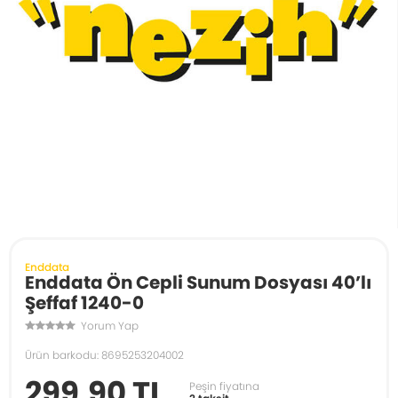
Enddata
Enddata Ön Cepli Sunum Dosyası 40’lı
Şeffaf 1240-0
Yorum Yap
Ürün barkodu: 8695253204002
299,90 TL
Peşin fiyatına