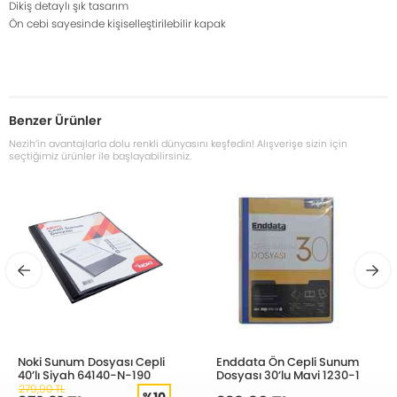
Dikiş detaylı şık tasarım
Ön cebi sayesinde kişiselleştirilebilir kapak
Benzer Ürünler
Nezih’in avantajlarla dolu renkli dünyasını keşfedin! Alışverişe sizin için
seçtiğimiz ürünler ile başlayabilirsiniz.
Noki Sunum Dosyası Cepli
Enddata Ön Cepli Sunum
40’lı Siyah 64140-N-190
Dosyası 30’lu Mavi 1230-1
279,90 TL
%10