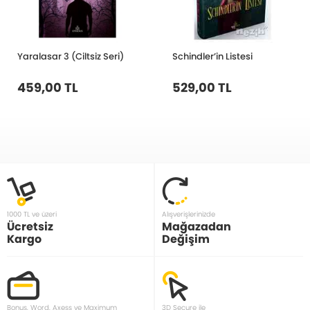
Yaralasar 3 (Ciltsiz Seri)
Schindler’in Listesi
459,00 TL
529,00 TL
1000 TL ve üzeri
Alışverişlerinizde
Ücretsiz
Mağazadan
Kargo
Değişim
Bonus, Word, Axess ve Maximum
3D Secure ile