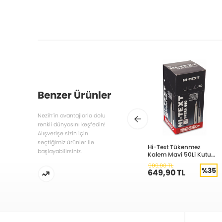
Benzer Ürünler
Nezih’in avantajlarla dolu
renkli dünyasını keşfedin!
Alışverişe sizin için
seçtiğimiz ürünler ile
Hi-Text Tükenmez
başlayabilirsiniz.
Kalem Mavi 50Li Kutu
661-M
999,90 TL
%35
649,90 TL