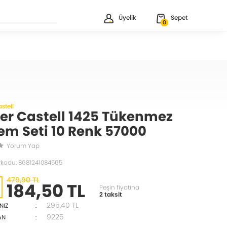
Üyelik
Sepet
0
stell
er Castell 1425 Tükenmez
em Seti 10 Renk 57000
Yorum Yap
rkodu: 8681241084565
479,90 TL
184,50 TL
Peşin fiyatına
2 taksit
295,40
TL
NIZ
:
9225
AN
: