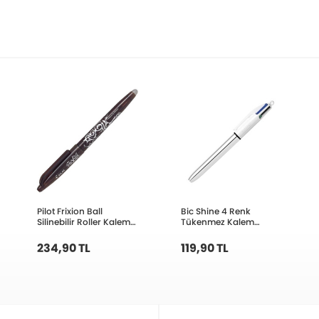
Pilot Frixion Ball
Bic Shine 4 Renk
Silinebilir Roller Kalem
Tükenmez Kalem
0.7 mm BL-FR7-LB
Gümüş Gövde 967102
234,90 TL
119,90 TL