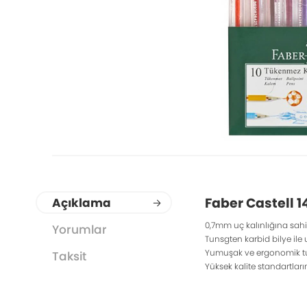
Faber Castell 
Açıklama
0,7mm uç kalınlığına sahip
Yorumlar
Tunsgten karbid bilye ile
Yumuşak ve ergonomik tut
Taksit
Yüksek kalite standartlar