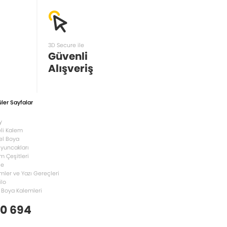
3D Secure ile
Güvenli
Alışveriş
ler Sayfalar
y
li Kalem
el Boya
Oyuncakları
m Çeşitleri
le
mler ve Yazı Gereçleri
ilo
 Boya Kalemleri
 0 694