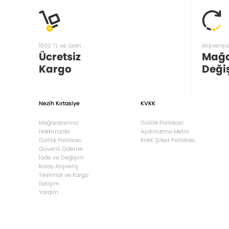
1000 TL ve üzeri
Alışverişl
Ücretsiz
Mağ
Kargo
Deği
Nezih Kırtasiye
KVKK
Mağazalarımız
Gizlilik Politikasi
Hakkımızda
Aydınlatma Metni
Gizlilik Politikası
KVKK Şirket Politikası
Güvenli Ödeme
İade ve Değişim
Kolay Alışveriş
Teslimat ve Kargo
İletişim
Yardım