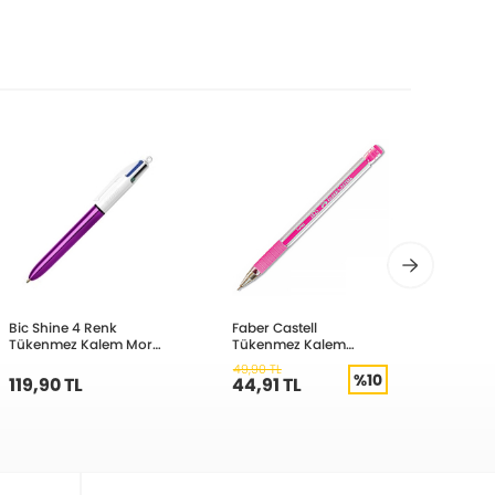
Bic Shine 4 Renk
Faber Castell
Faber 
Tükenmez Kalem Mor
Tükenmez Kalem
Tüken
Gövde 967104
Pembe 142515
Uçlu 
49,90 TL
49,90 
%10
119,90 TL
44,91 TL
44,9