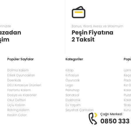
erinizde
Bonus, Word, Axess ve Maximum
azadan
Peşin Fiyatına
şim
2 Taksit
Popüler Sayfalar
Kategoriler
Popü
Dolma Kalem
Kitap
Lam
Erkek Oyuncakları
Kırtasiye
Keçe
Doerkids
Oyuncak
Past
DELI Kırtasiye Ürünleri
Lego
Kız 
Fosforlu Kalem
Penshop
Kale
Dosya ve Klasörler
Sanatsal
Puzz
Okul Defteri
Elektronik
Kale
Uçlu Kalem
Ev Yaşam
Stab
Rotring Kalem
Seyahat Çantaları
Kuru
Çağrı Merkezi
Keskin Color
0850 333