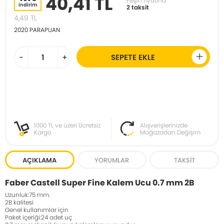
40,41 TL
Peşin fiyatına
indirim
2 taksit
4,49
TL
2020
PARAPUAN
-
+
SEPETE EKLE
1000 TL ve üzeri Ücretsiz
Alışverişlerinizde
Kargo
Mağazadan Değişim
AÇIKLAMA
YORUMLAR
TAKSIT
Faber Castell Super Fine Kalem Ucu 0.7 mm 2B
Uzunluk:75 mm.
2B kalitesi
Genel kullanımlar için
Paket içeriği:24 adet uç