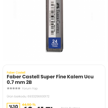
Faber Castell
Faber Castell Super Fine Kalem Ucu
0.7 mm 2B
Yorum Yap
Ürün barkodu: 6933256600172
44,90 TL
%10