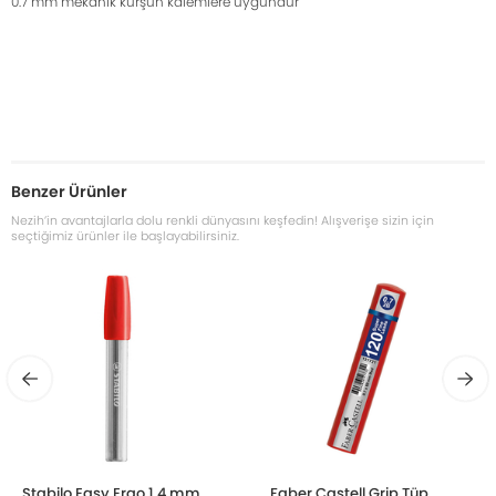
0.7 mm mekanik kurşun kalemlere uygundur
Benzer Ürünler
Nezih’in avantajlarla dolu renkli dünyasını keşfedin! Alışverişe sizin için
seçtiğimiz ürünler ile başlayabilirsiniz.
Stabilo Easy Ergo 1.4 mm
Faber Castell Grip Tüp