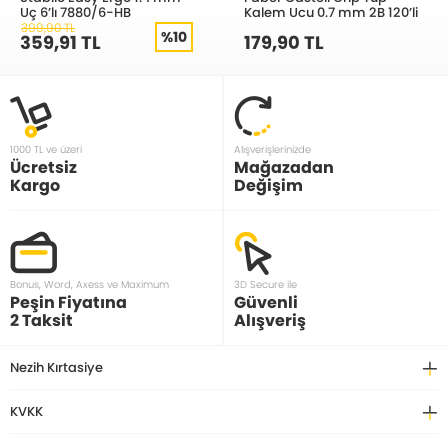
Uç 6’lı 7880/6-HB
Kalem Ucu 0.7 mm 2B 120’li
399,90 TL
%10
359,91 TL
179,90 TL
1000 TL ve üzeri
Alışverişlerinizde
Ücretsiz
Mağazadan
Kargo
Değişim
Bonus, Word, Axess ve Maximum
3D Secure ile
Peşin Fiyatına
Güvenli
2 Taksit
Alışveriş
Nezih Kırtasiye
KVKK