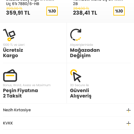
Uç 6’lı 7880/6-HB
2B
399,90 TL
264,90 TL
%10
%10
359,91 TL
238,41 TL
1000 TL ve üzeri
Alışverişlerinizde
Ücretsiz
Mağazadan
Kargo
Değişim
Bonus, Word, Axess ve Maximum
3D Secure ile
Peşin Fiyatına
Güvenli
2 Taksit
Alışveriş
Nezih Kırtasiye
KVKK