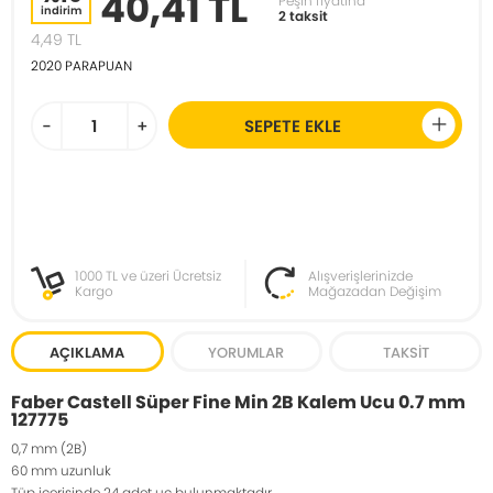
40,41 TL
Peşin fiyatına
indirim
2 taksit
4,49
TL
2020
PARAPUAN
-
+
SEPETE EKLE
1000 TL ve üzeri Ücretsiz
Alışverişlerinizde
Kargo
Mağazadan Değişim
AÇIKLAMA
YORUMLAR
TAKSIT
Faber Castell Süper Fine Min 2B Kalem Ucu 0.7 mm
127775
0,7 mm (2B)
60 mm uzunluk
Tüp içerisinde 24 adet uç bulunmaktadır.