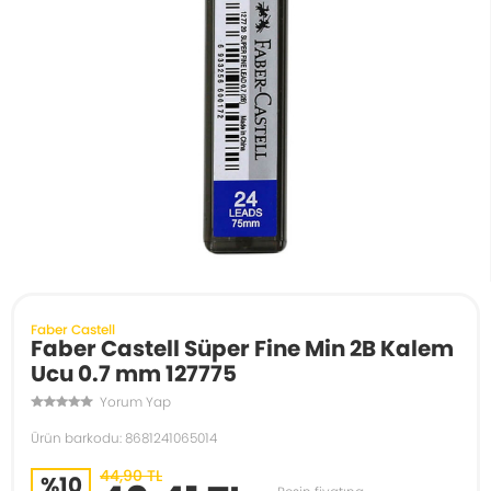
Faber Castell
Faber Castell Süper Fine Min 2B Kalem
Ucu 0.7 mm 127775
Yorum Yap
Ürün barkodu: 8681241065014
44,90 TL
%10