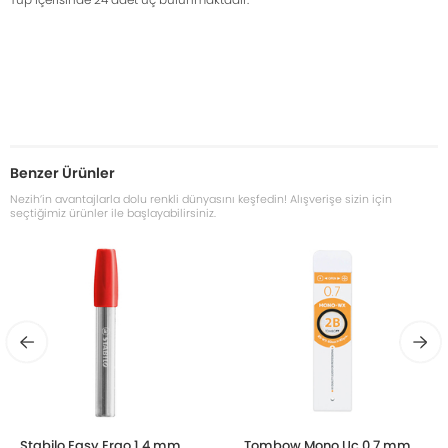
Benzer Ürünler
Nezih’in avantajlarla dolu renkli dünyasını keşfedin! Alışverişe sizin için
seçtiğimiz ürünler ile başlayabilirsiniz.
Stabilo Easy Ergo 1.4 mm
Tombow Mono Uç 0.7 mm