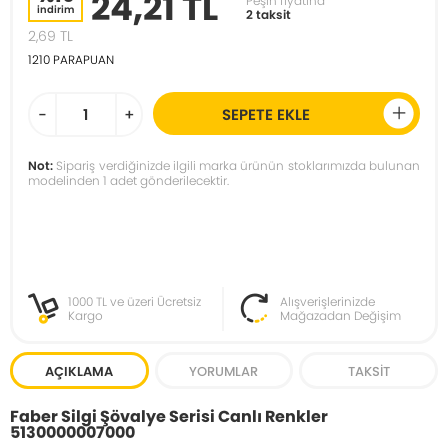
24,21 TL
Peşin fiyatına
indirim
2 taksit
2,69
TL
1210
PARAPUAN
-
+
SEPETE EKLE
Not:
Sipariş verdiğinizde ilgili marka ürünün stoklarımızda bulunan
modelinden 1 adet gönderilecektir.
1000 TL ve üzeri Ücretsiz
Alışverişlerinizde
Kargo
Mağazadan Değişim
AÇIKLAMA
YORUMLAR
TAKSIT
Faber Silgi Şövalye Serisi Canlı Renkler
5130000007000