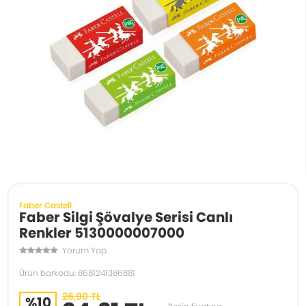
Faber Castell
Faber Silgi Şövalye Serisi Canlı
Renkler 5130000007000
Yorum Yap
Ürün barkodu: 8681241386881
26,90 TL
%10