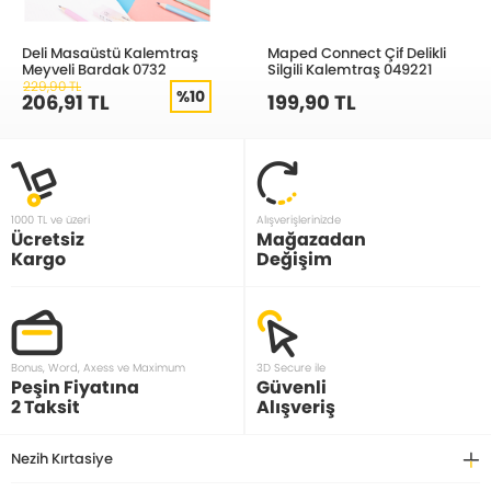
Deli Masaüstü Kalemtraş
Maped Connect Çif Delikli
Meyveli Bardak 0732
Silgili Kalemtraş 049221
229,90 TL
%10
206,91 TL
199,90 TL
1000 TL ve üzeri
Alışverişlerinizde
Ücretsiz
Mağazadan
Kargo
Değişim
Bonus, Word, Axess ve Maximum
3D Secure ile
Peşin Fiyatına
Güvenli
2 Taksit
Alışveriş
Nezih Kırtasiye