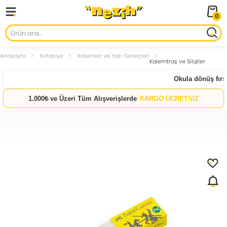
0
Anasayfa
Kırtasiye
Kalemler ve Yazı Gereçleri
Kalemtraş ve Silgiler
Okula dönüş fırsat
1.000₺ ve Üzeri Tüm Alışverişlerde
KARGO ÜCRETSİZ