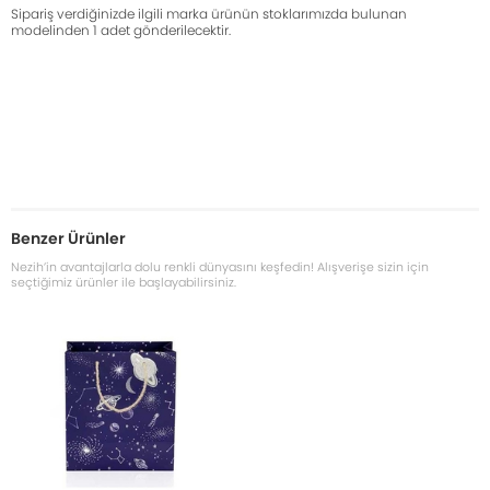
Sipariş verdiğinizde ilgili marka ürünün stoklarımızda bulunan
modelinden 1 adet gönderilecektir.
Benzer Ürünler
Nezih’in avantajlarla dolu renkli dünyasını keşfedin! Alışverişe sizin için
seçtiğimiz ürünler ile başlayabilirsiniz.