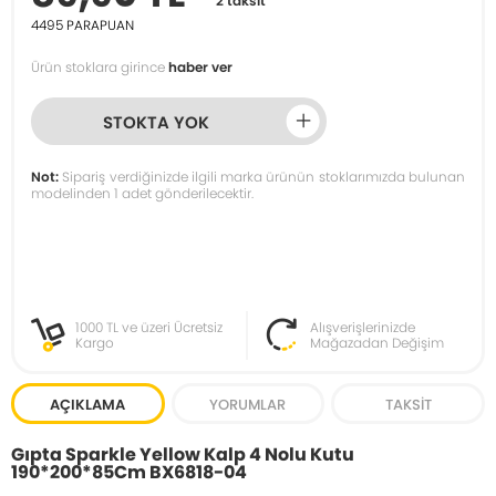
2 taksit
4495
PARAPUAN
Ürün stoklara girince
haber ver
STOKTA YOK
Not:
Sipariş verdiğinizde ilgili marka ürünün stoklarımızda bulunan
modelinden 1 adet gönderilecektir.
1000 TL ve üzeri Ücretsiz
Alışverişlerinizde
Kargo
Mağazadan Değişim
AÇIKLAMA
YORUMLAR
TAKSIT
Gıpta Sparkle Yellow Kalp 4 Nolu Kutu
190*200*85Cm BX6818-04