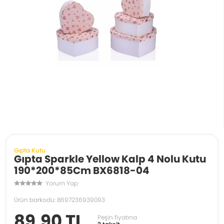
Gıpta Kutu
Gıpta Sparkle Yellow Kalp 4 Nolu Kutu
190*200*85Cm BX6818-04
Yorum Yap
Ürün barkodu: 8697236939093
89,90 TL
Peşin fiyatına