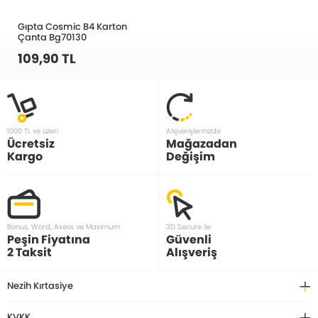
Gıpta Cosmic B4 Karton
Çanta Bg70130
109,90 TL
1000 TL ve üzeri
Alışverişlerinizde
Ücretsiz
Mağazadan
Kargo
Değişim
Bonus, Word, Axess ve Maximum
3D Secure ile
Peşin Fiyatına
Güvenli
2 Taksit
Alışveriş
Nezih Kırtasiye
KVKK