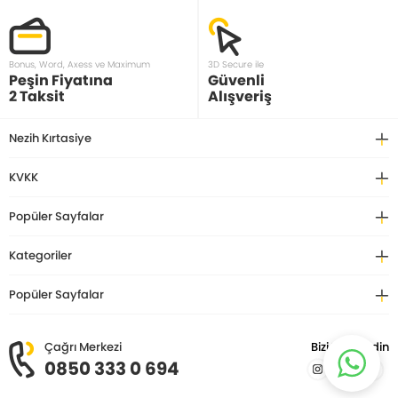
Bonus, Word, Axess ve Maximum
3D Secure ile
Peşin Fiyatına
Güvenli
2 Taksit
Alışveriş
Nezih Kırtasiye
KVKK
Popüler Sayfalar
Kategoriler
Popüler Sayfalar
Çağrı Merkezi
Bizi Takip Edin
0850 333 0 694