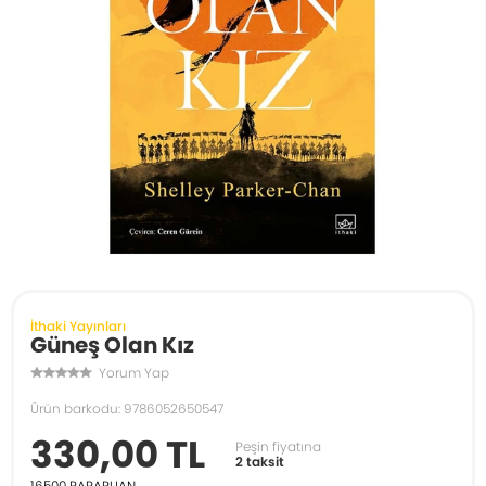
İthaki Yayınları
Güneş Olan Kız
Yorum Yap
Ürün barkodu: 9786052650547
330,00 TL
Peşin fiyatına
2 taksit
16500
PARAPUAN