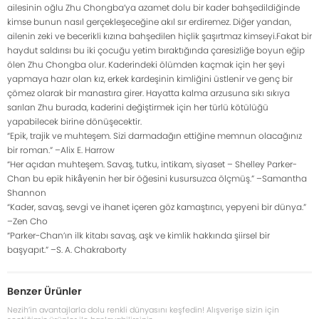
ailesinin oğlu Zhu Chongba’ya azamet dolu bir kader bahşedildiğinde
kimse bunun nasıl gerçekleşeceğine akıl sır erdiremez. Diğer yandan,
ailenin zeki ve becerikli kızına bahşedilen hiçlik şaşırtmaz kimseyi.Fakat bir
haydut saldırısı bu iki çocuğu yetim bıraktığında çaresizliğe boyun eğip
ölen Zhu Chongba olur. Kaderindeki ölümden kaçmak için her şeyi
yapmaya hazır olan kız, erkek kardeşinin kimliğini üstlenir ve genç bir
çömez olarak bir manastıra girer. Hayatta kalma arzusuna sıkı sıkıya
sarılan Zhu burada, kaderini değiştirmek için her türlü kötülüğü
yapabilecek birine dönüşecektir.
“Epik, trajik ve muhteşem. Sizi darmadağın ettiğine memnun olacağınız
bir roman.” –Alix E. Harrow
“Her açıdan muhteşem. Savaş, tutku, intikam, siyaset – Shelley Parker-
Chan bu epik hikâyenin her bir öğesini kusursuzca ölçmüş.” –Samantha
Shannon
“Kader, savaş, sevgi ve ihanet içeren göz kamaştırıcı, yepyeni bir dünya.”
–Zen Cho
“Parker-Chan’ın ilk kitabı savaş, aşk ve kimlik hakkında şiirsel bir
başyapıt.” –S. A. Chakraborty
Benzer Ürünler
Nezih’in avantajlarla dolu renkli dünyasını keşfedin! Alışverişe sizin için