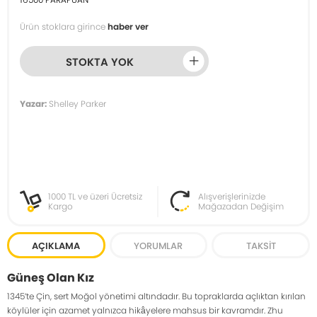
Ürün stoklara girince
haber ver
STOKTA YOK
Yazar:
Shelley Parker
1000 TL ve üzeri Ücretsiz
Alışverişlerinizde
Kargo
Mağazadan Değişim
AÇIKLAMA
YORUMLAR
TAKSIT
Güneş Olan Kız
1345’te Çin, sert Moğol yönetimi altındadır. Bu topraklarda açlıktan kırılan
köylüler için azamet yalnızca hikâyelere mahsus bir kavramdır. Zhu