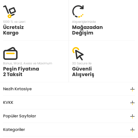
1000 TL ve üzeri
Alışverişlerinizde
Ücretsiz
Mağazadan
Kargo
Değişim
Bonus, Word, Axess ve Maximum
3D Secure ile
Peşin Fiyatına
Güvenli
2 Taksit
Alışveriş
Nezih Kırtasiye
KVKK
Popüler Sayfalar
Kategoriler