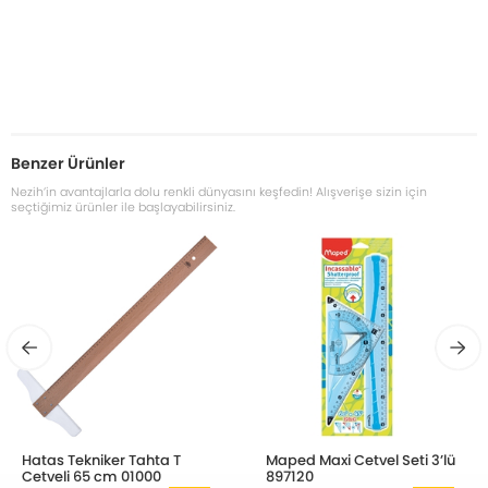
Benzer Ürünler
Nezih’in avantajlarla dolu renkli dünyasını keşfedin! Alışverişe sizin için
seçtiğimiz ürünler ile başlayabilirsiniz.
Hatas Tekniker Tahta T
Maped Maxi Cetvel Seti 3’lü
Cetveli 65 cm 01000
897120