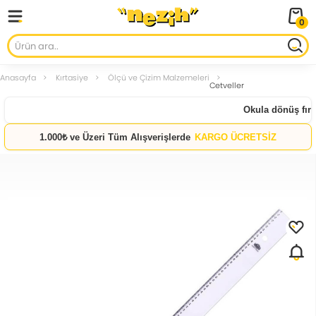
0
Anasayfa
Kırtasiye
Ölçü ve Çizim Malzemeleri
Cetveller
Okula dönüş fırsa
1.000₺ ve Üzeri Tüm Alışverişlerde
KARGO ÜCRETSİZ