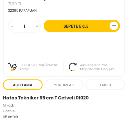
71,99
TL
32395
PARAPUAN
-
+
SEPETE EKLE
1000 TL ve üzeri Ücretsiz
Alışverişlerinizde
Kargo
Mağazadan Değişim
AÇIKLAMA
YORUMLAR
TAKSIT
Hatas Tekniker 65 cm T Cetveli 01020
Mikadır.
T cetveli
65 cm'dir.