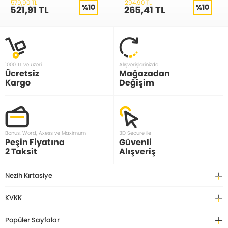
579,90 TL
294,90 TL
%10
%10
521,91 TL
265,41 TL
1000 TL ve üzeri
Alışverişlerinizde
Ücretsiz
Mağazadan
Kargo
Değişim
Bonus, Word, Axess ve Maximum
3D Secure ile
Peşin Fiyatına
Güvenli
2 Taksit
Alışveriş
Nezih Kırtasiye
KVKK
Popüler Sayfalar