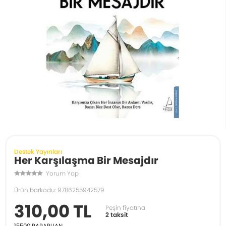
Destek Yayınları
Her Karşılaşma Bir Mesajdır
Yorum Yap
Ürün barkodu: 9786255942579
310,00 TL
Peşin fiyatına
2 taksit
15500
PARAPUAN