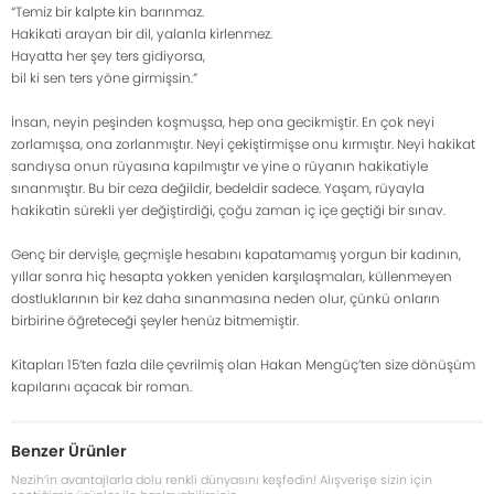
“Temiz bir kalpte kin barınmaz.
Hakikati arayan bir dil, yalanla kirlenmez.
Hayatta her şey ters gidiyorsa,
bil ki sen ters yöne girmişsin.”
İnsan, neyin peşinden koşmuşsa, hep ona gecikmiştir. En çok neyi
zorlamışsa, ona zorlanmıştır. Neyi çekiştirmişse onu kırmıştır. Neyi hakikat
sandıysa onun rüyasına kapılmıştır ve yine o rüyanın hakikatiyle
sınanmıştır. Bu bir ceza değildir, bedeldir sadece. Yaşam, rüyayla
hakikatin sürekli yer değiştirdiği, çoğu zaman iç içe geçtiği bir sınav.
Genç bir dervişle, geçmişle hesabını kapatamamış yorgun bir kadının,
yıllar sonra hiç hesapta yokken yeniden karşılaşmaları, küllenmeyen
dostluklarının bir kez daha sınanmasına neden olur, çünkü onların
birbirine öğreteceği şeyler henüz bitmemiştir.
Kitapları 15’ten fazla dile çevrilmiş olan Hakan Mengüç’ten size dönüşüm
kapılarını açacak bir roman.
Benzer Ürünler
Nezih’in avantajlarla dolu renkli dünyasını keşfedin! Alışverişe sizin için