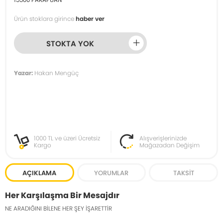
Ürün stoklara girince
haber ver
STOKTA YOK
Yazar:
Hakan Mengüç
1000 TL ve üzeri Ücretsiz
Alışverişlerinizde
Kargo
Mağazadan Değişim
AÇIKLAMA
YORUMLAR
TAKSIT
Her Karşılaşma Bir Mesajdır
NE ARADIĞINI BİLENE HER ŞEY İŞARETTİR