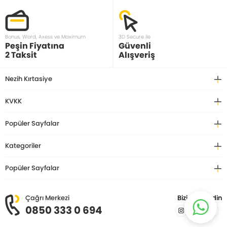
Bonus, Word, Axess ve Maximum
3D Secure ile
Peşin Fiyatına
Güvenli
2 Taksit
Alışveriş
Nezih Kırtasiye
KVKK
Popüler Sayfalar
Kategoriler
Popüler Sayfalar
Çağrı Merkezi
Bizi Takip Edin
0850 333 0 694