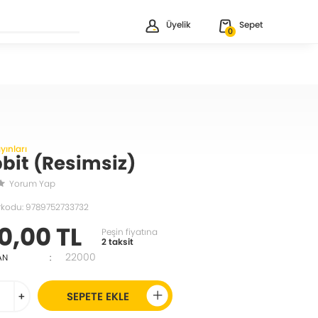
Üyelik
Sepet
0
yınları
bit (Resimsiz)
Yorum Yap
rkodu: 9789752733732
0,00 TL
Peşin fiyatına
2 taksit
22000
AN
:
+
SEPETE EKLE