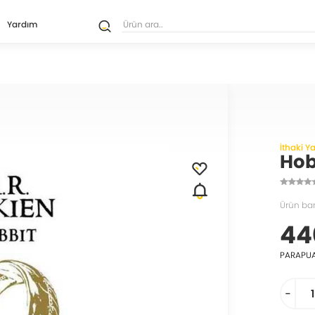
Yardım
İthaki Ya
Hob
Ürün ba
44
PARAPU
-