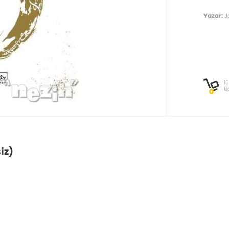
Yazar:
J
1
Ü
iz)