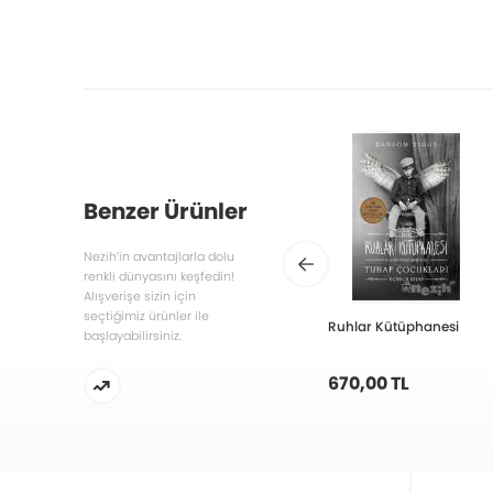
Benzer Ürünler
Nezih’in avantajlarla dolu
renkli dünyasını keşfedin!
Alışverişe sizin için
seçtiğimiz ürünler ile
Ruhlar Kütüphanesi
başlayabilirsiniz.
670,00 TL