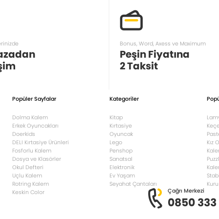
erinizde
Bonus, Word, Axess ve Maximum
azadan
Peşin Fiyatına
şim
2 Taksit
Popüler Sayfalar
Kategoriler
Popü
Dolma Kalem
Kitap
Lam
Erkek Oyuncakları
Kırtasiye
Keçe
Doerkids
Oyuncak
Past
DELI Kırtasiye Ürünleri
Lego
Kız 
Fosforlu Kalem
Penshop
Kale
Dosya ve Klasörler
Sanatsal
Puzz
Okul Defteri
Elektronik
Kale
Uçlu Kalem
Ev Yaşam
Stab
Rotring Kalem
Seyahat Çantaları
Kuru
Çağrı Merkezi
Keskin Color
0850 333