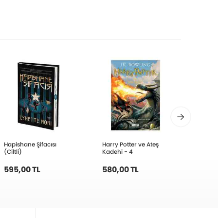
Hapishane Şifacısı
Harry Potter ve Ateş
Canav
(Ciltli)
Kadehi - 4
Varmı
Aşka 
595,00 TL
580,00 TL
500,