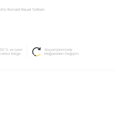
ohn Ronald Reuel Tolkien
000 TL ve üzeri
Alışverişlerinizde
cretsiz Kargo
Mağazadan Değişim