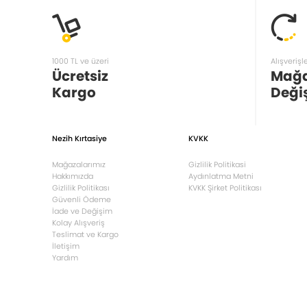
1000 TL ve üzeri
Alışverişl
Ücretsiz
Mağ
Kargo
Deği
Nezih Kırtasiye
KVKK
Mağazalarımız
Gizlilik Politikasi
Hakkımızda
Aydınlatma Metni
Gizlilik Politikası
KVKK Şirket Politikası
Güvenli Ödeme
İade ve Değişim
Kolay Alışveriş
Teslimat ve Kargo
İletişim
Yardım