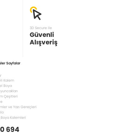
3D Secure ile
Güvenli
Alışveriş
ler Sayfalar
y
li Kalem
el Boya
Oyuncakları
m Çeşitleri
le
mler ve Yazı Gereçleri
ilo
 Boya Kalemleri
 0 694