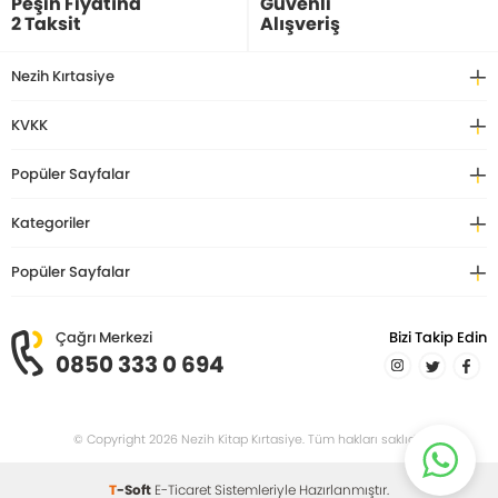
Peşin Fiyatına
Güvenli
2 Taksit
Alışveriş
Nezih Kırtasiye
KVKK
Popüler Sayfalar
Kategoriler
Popüler Sayfalar
Çağrı Merkezi
Bizi Takip Edin
0850 333 0 694
© Copyright 2026 Nezih Kitap Kırtasiye. Tüm hakları saklıdır.
T
-Soft
E-Ticaret
Sistemleriyle Hazırlanmıştır.