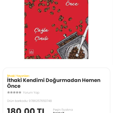
İthaki Yayınları
İthaki Kendimi Doğurmadan Hemen
Önce
Yorum Yap
Ürün barkodu: 9786257650748
180,00 TL
Peşin fiyatına