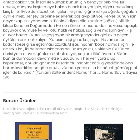
anlatacakları var. İnsan ile yumak bunun için benziyor birbirine. Bir
ucunu, dünyayı keşfetmeye bakan bebek tutuyor ipin, diğer ucunu kırış
kırış bir el. Evvelden lezzeti akıl çelen ile şimdi çiğnendikçe ağızda çoğalan
aynı ekmek. Her şey birbirine eklenerek başlayıp bitiyor. Herkes bunun için
açıyor kapısını yabancının “Benim,” diyen bildik sesine.Çağla Çinili, ilk
kitabı Kendimi Doğurmadan Hemen Önce ile insana dair ne varsa apaçık
koyuyor önümüze. İyi ve kötü, haklı ve haksız, suçlu ve masum aynı kişi
oluyor bazen. Okura ise çağlayan bir ırmağı seyreder gibi akıp geçen
öykülere bakmak kalıyor.“Kafasının içi gene kaşınıyor. Ne zaman bu
kadar strese girse egzaması azardı. Al işte, insanın ‘böcek’ olması için ille
de sekiz kol, iki de kanat çıkarmasına lüzum yoktu, sinirlenip üzülünce
derisi yara oluyor, günlerce kabuk atıyor, saçları dökülüyordu. Bütün
bunlar durmadan devam etse, vücudunun her yeri yara olup
kepeklense, onu da görünce kusarlardı. İnsanlar, kötü giyindiğinde ona
burun kıvırdıklarına göre pekâlâ vücudu yaralı olsa bir böcek görmüş gibi
içleri de kalkardı.” (Tanıtım Bülteninden) Hamur Tipi : 2. HamurSayfa Sayısı
: 96
Benzer Ürünler
Nezih’in avantajlarla dolu renkli dünyasını keşfedin! Alışverişe sizin için
seçtiğimiz ürünler ile başlayabilirsiniz.