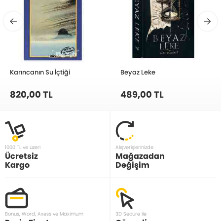
Karıncanın Su İçtiği
Beyaz Leke
820,00 TL
489,00 TL
1000 TL ve üzeri
Alışverişlerinizde
Ücretsiz
Mağazadan
Kargo
Değişim
Bonus, Word, Axess ve Maximum
3D Secure ile