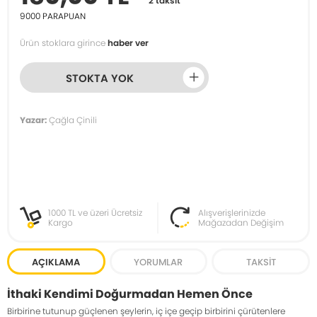
2 taksit
9000
PARAPUAN
Ürün stoklara girince
haber ver
STOKTA YOK
Yazar:
Çağla Çinili
1000 TL ve üzeri Ücretsiz
Alışverişlerinizde
Kargo
Mağazadan Değişim
AÇIKLAMA
YORUMLAR
TAKSIT
İthaki Kendimi Doğurmadan Hemen Önce
Birbirine tutunup güçlenen şeylerin, iç içe geçip birbirini çürütenlere