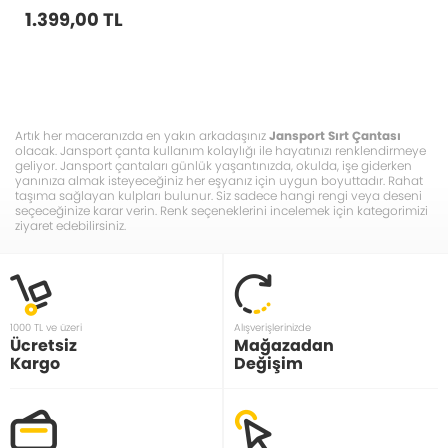
Çantası
1.399,00 TL
Artık her maceranızda en yakın arkadaşınız
Jansport Sırt Çantası
olacak. Jansport çanta kullanım kolaylığı ile hayatınızı renklendirmeye
geliyor. Jansport çantaları günlük yaşantınızda, okulda, işe giderken
yanınıza almak isteyeceğiniz her eşyanız için uygun boyuttadır. Rahat
taşıma sağlayan kulpları bulunur. Siz sadece hangi rengi veya deseni
seçeceğinize karar verin. Renk seçeneklerini incelemek için kategorimizi
ziyaret edebilirsiniz.
1000 TL ve üzeri
Alışverişlerinizde
Ücretsiz
Mağazadan
Kargo
Değişim