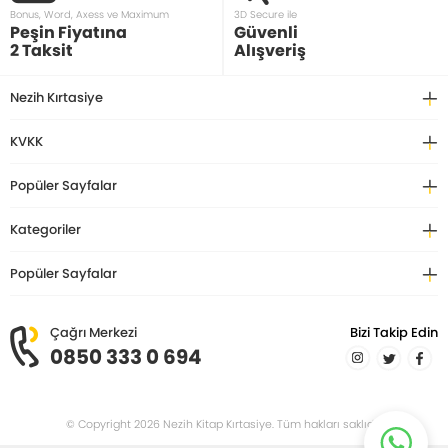
Bonus, Word, Axess ve Maximum
3D Secure ile
Peşin Fiyatına
Güvenli
2 Taksit
Alışveriş
Nezih Kırtasiye
KVKK
Popüler Sayfalar
Kategoriler
Popüler Sayfalar
Çağrı Merkezi
Bizi Takip Edin
0850 333 0 694
© Copyright 2026 Nezih Kitap Kırtasiye. Tüm hakları saklıdır.