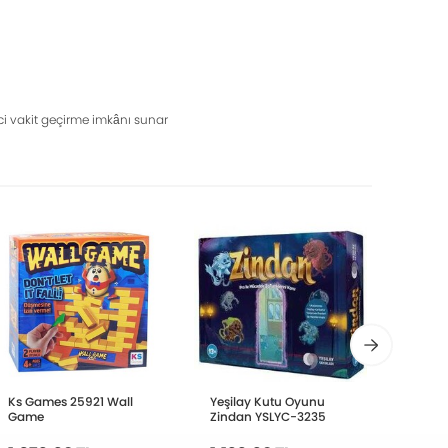
tici vakit geçirme imkânı sunar
Ks Games 25921 Wall
Yeşilay Kutu Oyunu
Acaba
Game
Zindan YSLYC-3235
Bakal