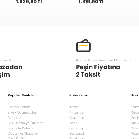
1.939,90 TL
1.819,90 TL
erinizde
Bonus, Word, Axess ve Maximum
azadan
Peşin Fiyatına
şim
2 Taksit
Popüler Sayfalar
Kategoriler
Popü
Dolma Kalem
Kitap
Lam
Erkek Oyuncakları
Kırtasiye
Keçe
Doerkids
Oyuncak
Past
DELI Kırtasiye Ürünleri
Lego
Kız 
Fosforlu Kalem
Penshop
Kale
Dosya ve Klasörler
Sanatsal
Puzz
Okul Defteri
Elektronik
Kale