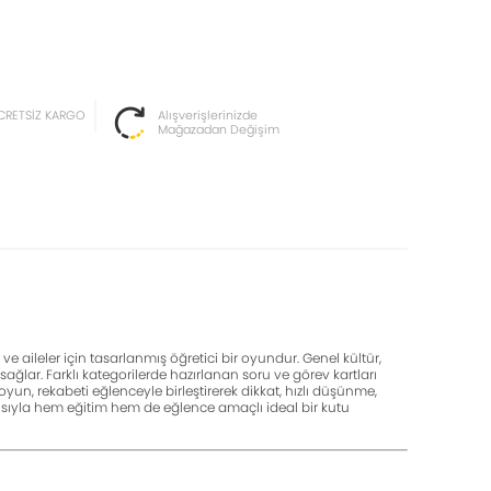
CRETSİZ KARGO
Alışverişlerinizde
Mağazadan Değişim
aileler için tasarlanmış öğretici bir oyundur. Genel kültür,
ğlar. Farklı kategorilerde hazırlanan soru ve görev kartları
yun, rekabeti eğlenceyle birleştirerek dikkat, hızlı düşünme,
yapısıyla hem eğitim hem de eğlence amaçlı ideal bir kutu