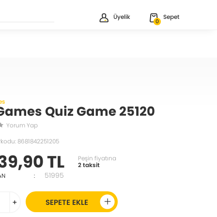
Üyelik
Sepet
0
es
Games Quiz Game 25120
Yorum Yap
rkodu: 8681842251205
39,90 TL
Peşin fiyatına
2 taksit
51995
AN
:
+
SEPETE EKLE