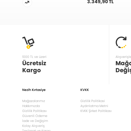
3.349,90 TL
1000 TL ve üzeri
Alışverişl
Ücretsiz
Mağ
Kargo
Deği
Nezih Kırtasiye
KVKK
Mağazalarımız
Gizlilik Politikasi
Hakkımızda
Aydınlatma Metni
Gizlilik Politikası
KVKK Şirket Politikası
Güvenli Ödeme
İade ve Değişim
Kolay Alışveriş
Teslimat ve Kargo