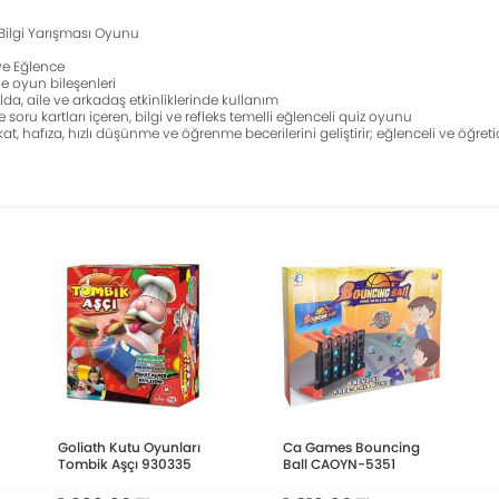
Bilgi Yarışması Oyunu
 ve Eğlence
ve oyun bileşenleri
da, aile ve arkadaş etkinliklerinde kullanım
e soru kartları içeren, bilgi ve refleks temelli eğlenceli quiz oyunu
kat, hafıza, hızlı düşünme ve öğrenme becerilerini geliştirir; eğlenceli ve öğre
Goliath Kutu Oyunları
Ca Games Bouncing
Tombik Aşçı 930335
Ball CAOYN-5351