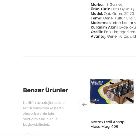
Marka:
KS Games
Ürün Türü:
Kutu Oyunu / 
Model:
Quiz Game 25120
Tema:
Genel Kültür, Bilgi
Malzeme:
Karton kartlar 
Kullanım Alanı:
Evde, okul
Özellik:
Farklı kategorilerd
Avantaj:
Genel kültür, dik
Benzer Ürünler
Nezih’in avantajlarla dolu
renkli dünyasını keşfedin!
Alışverişe sizin için
seçtiğimiz ürünler ile
Matrax Ledli Ahşap
başlayabilirsiniz.
Masa Maçı 406