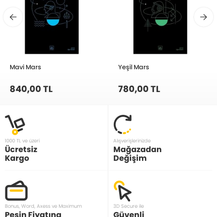
Mavi Mars
Yeşil Mars
840,00 TL
780,00 TL
1000 TL ve üzeri
Alışverişlerinizde
Ücretsiz
Mağazadan
Kargo
Değişim
Bonus, Word, Axess ve Maximum
3D Secure ile
Peşin Fiyatına
Güvenli