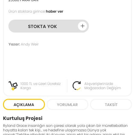
Ürün stoklara girince
haber ver
STOKTA YOK
Yazar:
Andy Weir
1000 TL ve üzeri Ücretsiz
Alışverişlerinizde
Kargo
Mağazadan Değişim
AÇIKLAMA
YORUMLAR
TAKSIT
Kurtuluş Projesi
Ryland Grace insanlığın son çaresi olarak yola çıkan bir mürettebattan
hayatta kalan tek kişi... ve hedefine ulaşamazsa Dünya yok
olacak.“Tehlike altındaki iki dünyası, işinin ehli bir adamı, işinin ehli bir