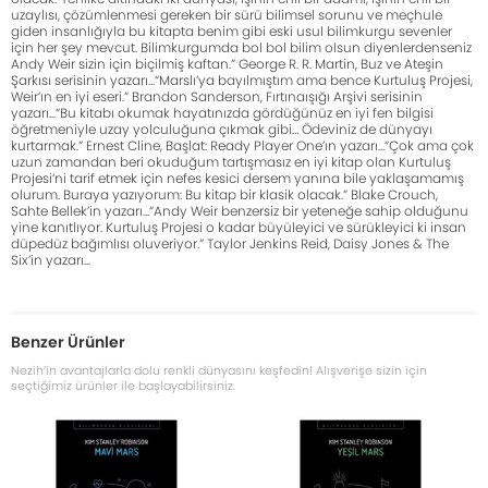
uzaylısı, çözümlenmesi gereken bir sürü bilimsel sorunu ve meçhule
giden insanlığıyla bu kitapta benim gibi eski usul bilimkurgu sevenler
için her şey mevcut. Bilimkurgumda bol bol bilim olsun diyenlerdenseniz
Andy Weir sizin için biçilmiş kaftan.” George R. R. Martin, Buz ve Ateşin
Şarkısı serisinin yazarı...“Marslı’ya bayılmıştım ama bence Kurtuluş Projesi,
Weir’ın en iyi eseri.” Brandon Sanderson, Fırtınaışığı Arşivi serisinin
yazarı...“Bu kitabı okumak hayatınızda gördüğünüz en iyi fen bilgisi
öğretmeniyle uzay yolculuğuna çıkmak gibi… Ödeviniz de dünyayı
kurtarmak.” Ernest Cline, Başlat: Ready Player One’ın yazarı...“Çok ama çok
uzun zamandan beri okuduğum tartışmasız en iyi kitap olan Kurtuluş
Projesi’ni tarif etmek için nefes kesici dersem yanına bile yaklaşamamış
olurum. Buraya yazıyorum: Bu kitap bir klasik olacak.” Blake Crouch,
Sahte Bellek’in yazarı...“Andy Weir benzersiz bir yeteneğe sahip olduğunu
yine kanıtlıyor. Kurtuluş Projesi o kadar büyüleyici ve sürükleyici ki insan
düpedüz bağımlısı oluveriyor.” Taylor Jenkins Reid, Daisy Jones & The
Six’in yazarı...
Benzer Ürünler
Nezih’in avantajlarla dolu renkli dünyasını keşfedin! Alışverişe sizin için
seçtiğimiz ürünler ile başlayabilirsiniz.