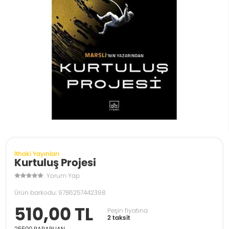
İthaki Yayınları
Kurtuluş Projesi
Yorum Yap
Ürün barkodu: 9786257442398
510,00 TL
Peşin fiyatına
2 taksit
25500
PARAPUAN