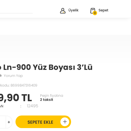
Üyelik
Sepet
0
o Ln-900 Yüz Boyası 3’Lü
Yorum Yap
rkodu: 8699847316409
9,90 TL
Peşin fiyatına
2 taksit
12495
AN
:
+
SEPETE EKLE