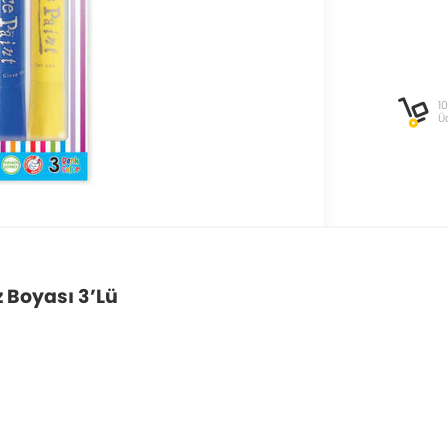
1
Ü
 Boyası 3’Lü