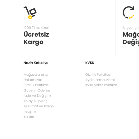
1000 TL ve üzeri
Alışverişl
Ücretsiz
Mağ
Kargo
Deği
Nezih Kırtasiye
KVKK
Mağazalarımız
Gizlilik Politikasi
Hakkımızda
Aydınlatma Metni
Gizlilik Politikası
KVKK Şirket Politikası
Güvenli Ödeme
İade ve Değişim
Kolay Alışveriş
Teslimat ve Kargo
İletişim
Yardım