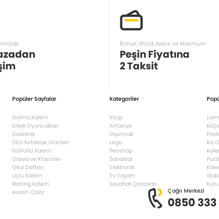
erinizde
Bonus, Word, Axess ve Maximum
azadan
Peşin Fiyatına
şim
2 Taksit
Popüler Sayfalar
Kategoriler
Popü
Dolma Kalem
Kitap
Lam
Erkek Oyuncakları
Kırtasiye
Keçe
Doerkids
Oyuncak
Past
DELI Kırtasiye Ürünleri
Lego
Kız 
Fosforlu Kalem
Penshop
Kale
Dosya ve Klasörler
Sanatsal
Puzz
Okul Defteri
Elektronik
Kale
Uçlu Kalem
Ev Yaşam
Stab
Rotring Kalem
Seyahat Çantaları
Kuru
Çağrı Merkezi
Keskin Color
0850 333