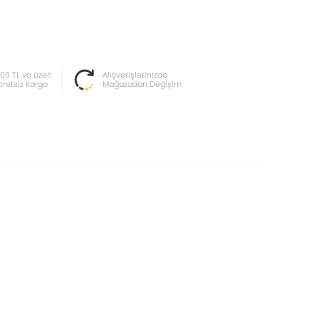
000 TL ve üzeri
Alışverişlerinizde
cretsiz Kargo
Mağazadan Değişim