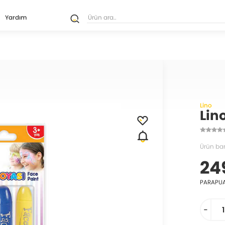
Yardım
Lino
Lin
Ürün ba
24
PARAPU
-