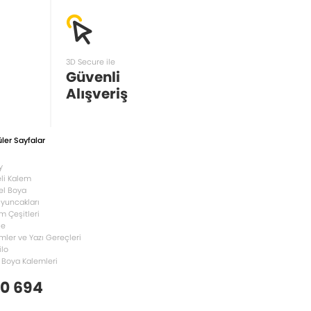
3D Secure ile
Güvenli
Alışveriş
ler Sayfalar
y
li Kalem
el Boya
Oyuncakları
m Çeşitleri
le
mler ve Yazı Gereçleri
ilo
 Boya Kalemleri
 0 694