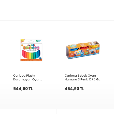
Carioca Plasty
Carioca Bebek Oyun
Kurumayan Oyun
Hamuru 3 Renk X 75 Gr
Hamuru 200 Gr.10 Renk
1+ Yaş 43179
42173
544,90 TL
464,90 TL