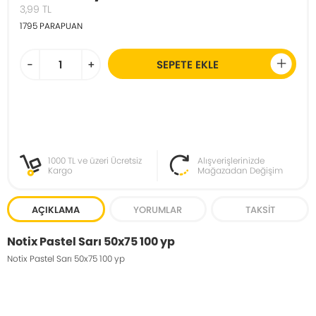
3,99
TL
1795
PARAPUAN
-
+
SEPETE EKLE
1000 TL ve üzeri Ücretsiz
Alışverişlerinizde
Kargo
Mağazadan Değişim
AÇIKLAMA
YORUMLAR
TAKSIT
Notix Pastel Sarı 50x75 100 yp
Notix Pastel Sarı 50x75 100 yp