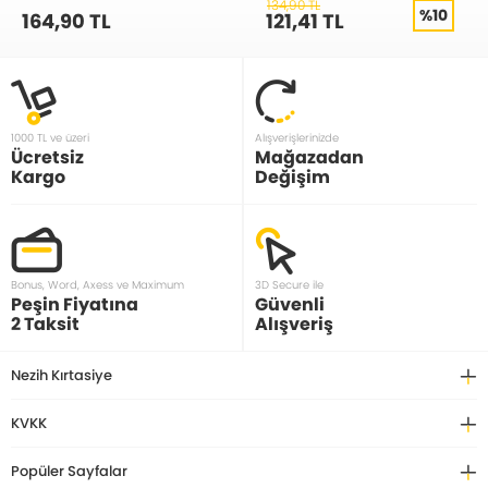
134,90 TL
%10
164,90 TL
121,41 TL
1000 TL ve üzeri
Alışverişlerinizde
Ücretsiz
Mağazadan
Kargo
Değişim
Bonus, Word, Axess ve Maximum
3D Secure ile
Peşin Fiyatına
Güvenli
2 Taksit
Alışveriş
Nezih Kırtasiye
KVKK
Popüler Sayfalar