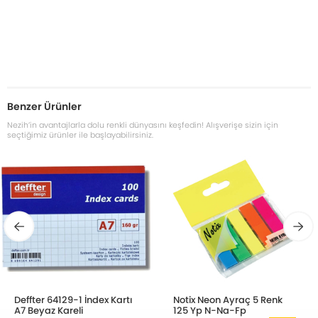
Benzer Ürünler
Nezih’in avantajlarla dolu renkli dünyasını keşfedin! Alışverişe sizin için
seçtiğimiz ürünler ile başlayabilirsiniz.
Deffter 64129-1 İndex Kartı
Notix Neon Ayraç 5 Renk
A7 Beyaz Kareli
125 Yp N-Na-Fp