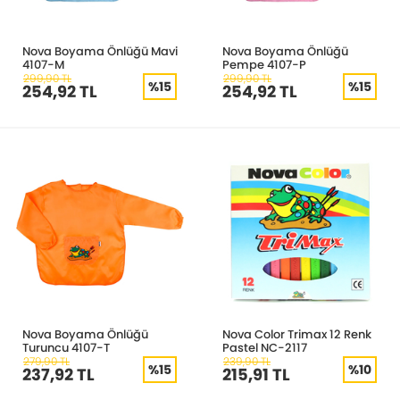
Nova Boyama Önlüğü Mavi
Nova Boyama Önlüğü
4107-M
Pempe 4107-P
299,90 TL
299,90 TL
%15
%15
254,92 TL
254,92 TL
Nova Boyama Önlüğü
Nova Color Trimax 12 Renk
Turuncu 4107-T
Pastel NC-2117
279,90 TL
239,90 TL
%15
%10
237,92 TL
215,91 TL