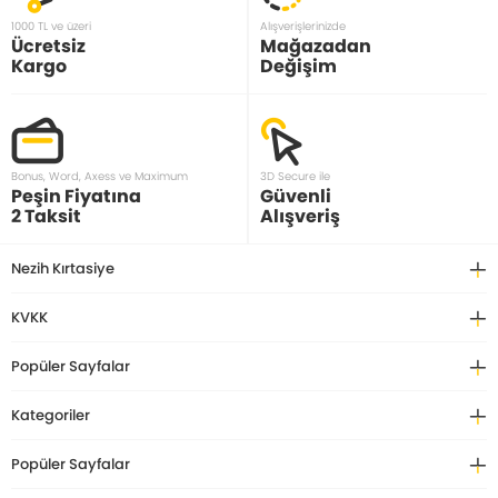
1000 TL ve üzeri
Alışverişlerinizde
Ücretsiz
Mağazadan
Kargo
Değişim
Bonus, Word, Axess ve Maximum
3D Secure ile
Peşin Fiyatına
Güvenli
2 Taksit
Alışveriş
Nezih Kırtasiye
KVKK
Popüler Sayfalar
Kategoriler
Popüler Sayfalar