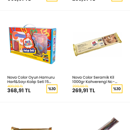
Nova Color Oyun Hamuru
Nova Color Seramik Kil
Harf&Sayı Kalıp Seti 15
1000gr Kahverengi Nc-
Parça NC-850
4134
409,90 TL
299,90 TL
%10
%10
368,91 TL
269,91 TL