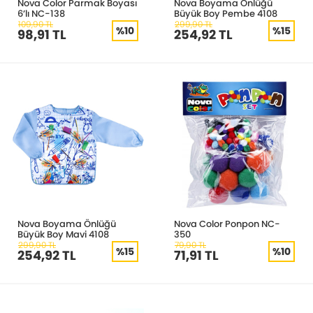
Nova Color Parmak Boyası
Nova Boyama Önlüğü
6’lı NC-138
Büyük Boy Pembe 4108
109,90 TL
299,90 TL
%10
%15
98,91 TL
254,92 TL
Nova Boyama Önlüğü
Nova Color Ponpon NC-
Büyük Boy Mavi 4108
350
299,90 TL
79,90 TL
%15
%10
254,92 TL
71,91 TL