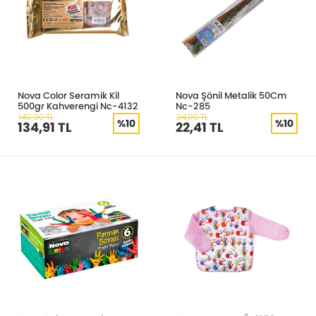
Nova Color Seramik Kil
Nova Şönil Metalik 50Cm
500gr Kahverengi Nc-4132
Nc-285
149,90 TL
24,90 TL
%10
%10
134,91 TL
22,41 TL