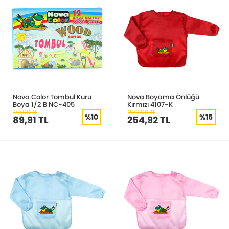
Nova Color Tombul Kuru
Nova Boyama Önlüğü
Boya 1/2 B NC-405
Kırmızı 4107-K
99,90 TL
299,90 TL
%10
%15
89,91 TL
254,92 TL