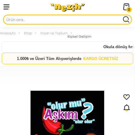
0
Anasayfa
Kitap
İnsan ve Toplum
Kişisel Gelişim
Okula dönüş fırsat
1.000₺ ve Üzeri Tüm Alışverişlerde
KARGO ÜCRETSİZ