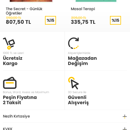
The Secret - Günlük
Masal Terapi
Öğretiler
950,00 TL
395,00 TL
%15
%15
807,50 TL
335,75 TL
1000 TL ve üzeri
Alışverişlerinizde
Ücretsiz
Mağazadan
Kargo
Değişim
Bonus, Word, Axess ve Maximum
3D Secure ile
Peşin Fiyatına
Güvenli
2 Taksit
Alışveriş
Nezih Kırtasiye
KVKK