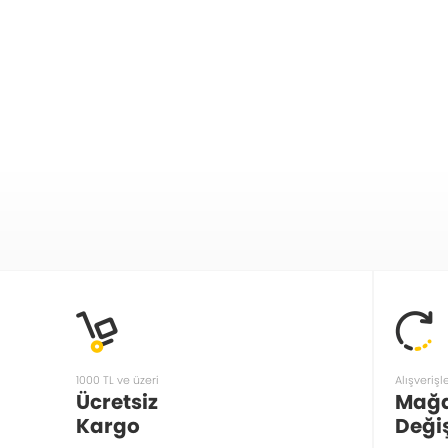
1000 TL ve üzeri
Alışverişl
Ücretsiz
Mağ
Kargo
Deği