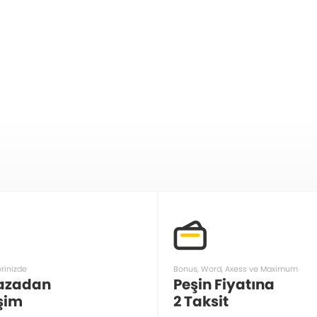
erinizde
Bonus, Word, Axess ve Maximum
azadan
Peşin Fiyatına
şim
2 Taksit