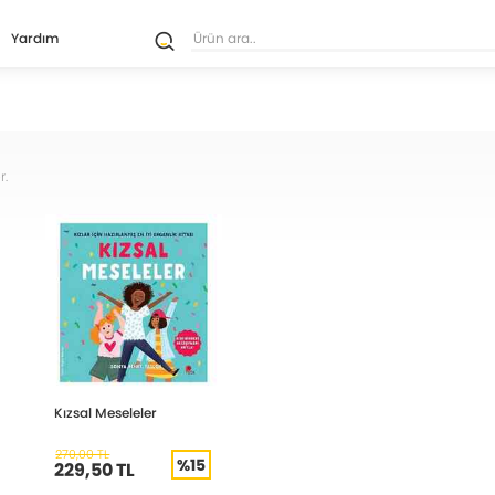
Yardım
r.
Kızsal Meseleler
270,00 TL
%15
229,50 TL