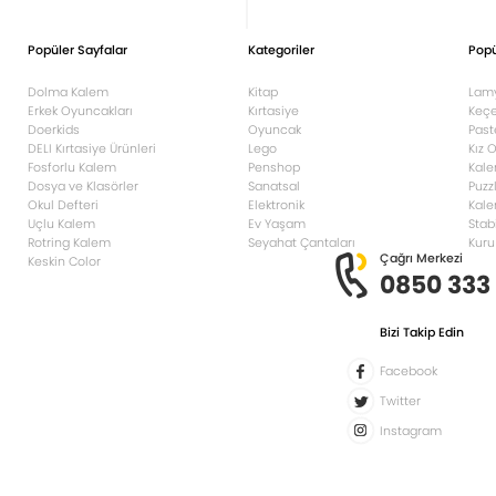
Popüler Sayfalar
Kategoriler
Popü
Dolma Kalem
Kitap
Lam
Erkek Oyuncakları
Kırtasiye
Keçe
Doerkids
Oyuncak
Past
DELI Kırtasiye Ürünleri
Lego
Kız 
Fosforlu Kalem
Penshop
Kale
Dosya ve Klasörler
Sanatsal
Puzz
Okul Defteri
Elektronik
Kale
Uçlu Kalem
Ev Yaşam
Stab
Rotring Kalem
Seyahat Çantaları
Kuru
Çağrı Merkezi
Keskin Color
0850 333
Bizi Takip Edin
Facebook
Twitter
Instagram