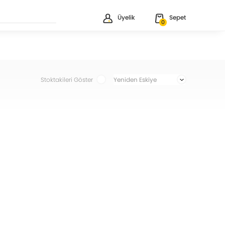
Üyelik
Sepet
0
Stoktakileri Göster