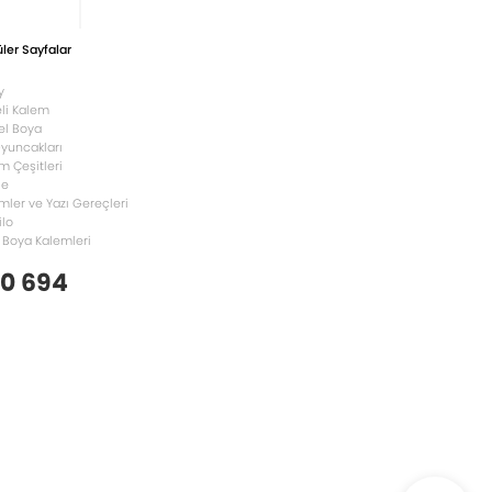
ler Sayfalar
y
li Kalem
el Boya
Oyuncakları
m Çeşitleri
le
mler ve Yazı Gereçleri
ilo
 Boya Kalemleri
 0 694