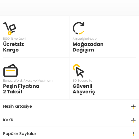
1000 TL ve üzeri
Alışverişlerinizde
Ücretsiz
Mağazadan
Kargo
Değişim
Bonus, Word, Axess ve Maximum
3D Secure ile
Peşin Fiyatına
Güvenli
2 Taksit
Alışveriş
Nezih Kırtasiye
KVKK
Popüler Sayfalar