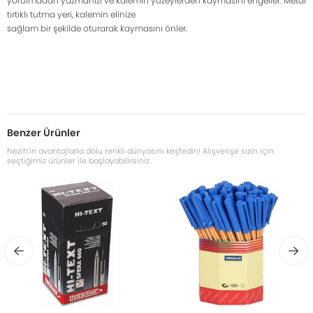
yorulmadan yazmanızı ve kalemin yüzeylerden kaymasını engeller. Metal
tırtıklı tutma yeri, kalemin elinize
sağlam bir şekilde oturarak kaymasını önler.
Benzer Ürünler
Nezih’in avantajlarla dolu renkli dünyasını keşfedin! Alışverişe sizin için
seçtiğimiz ürünler ile başlayabilirsiniz.