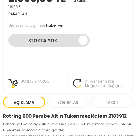
2 taksit
119995
PARAPUAN
Ürün stoklara girince
haber ver
STOKTA YOK
ÜCRETSİZ KARGO
Alışverişlerinizde
Mağazadan Değişim
AÇIKLAMA
YORUMLAR
TAKSIT
Rotring 600 Pembe Altın Tükenmez Kalem 2183912
Hassasiyet ve kolay kullanım düşünülerek üretilmiş, metal gövdeli, şık bir
tükenmez kalemdir. Altıgen gövde;