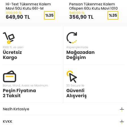
Hi-Text Tükenmez Kalem
Pensan Tükenmez Kalem
Mavi 50Li Kutu 661-M
Ofispen 60Lı Kutu Mavi 1010
999,90 TL
549,90 TL
%35
%35
649,90 TL
356,90 TL
1000 TL ve üzeri
Alışverişlerinizde
Ücretsiz
Mağazadan
Kargo
Değişim
Bonus, Word, Axess ve Maximum
3D Secure ile
Peşin Fiyatına
Güvenli
2 Taksit
Alışveriş
Nezih Kırtasiye
KVKK