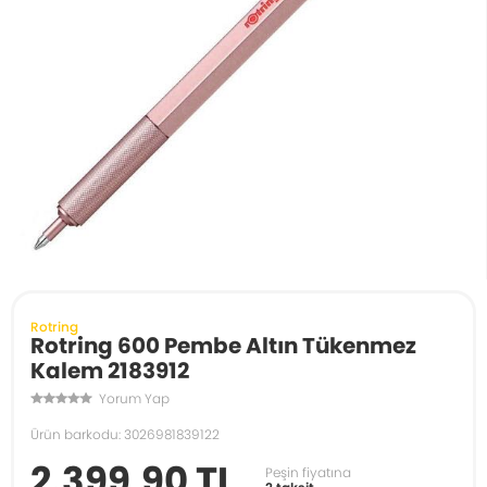
Rotring
Rotring 600 Pembe Altın Tükenmez
Kalem 2183912
Yorum Yap
Ürün barkodu: 3026981839122
2.399,90 TL
Peşin fiyatına