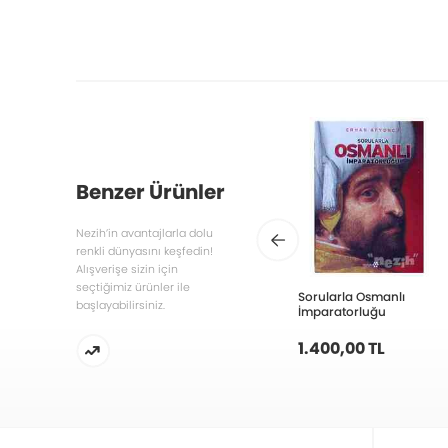
Benzer Ürünler
Nezih’in avantajlarla dolu
renkli dünyasını keşfedin!
Alışverişe sizin için
seçtiğimiz ürünler ile
Sorularla Osmanlı
başlayabilirsiniz.
İmparatorluğu
1.400,00 TL