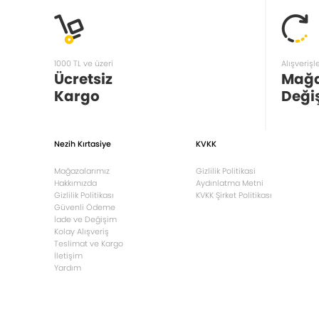
1000 TL ve üzeri
Alışverişl
Ücretsiz
Mağ
Kargo
Deği
Nezih Kırtasiye
KVKK
Mağazalarımız
Gizlilik Politikasi
Hakkımızda
Aydınlatma Metni
Gizlilik Politikası
KVKK Şirket Politikası
Güvenli Ödeme
İade ve Değişim
Kolay Alışveriş
Teslimat ve Kargo
İletişim
Yardım