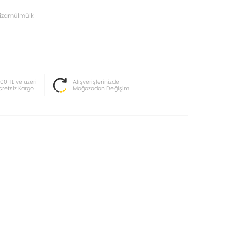
izamülmülk
000 TL ve üzeri
Alışverişlerinizde
cretsiz Kargo
Mağazadan Değişim