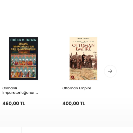
Osmanlı
Ottoman Empire
Padişa
İmparatorluğunun
Kuruluş Ve Yükseliş
Tarihi
460,00 TL
400,00 TL
390,