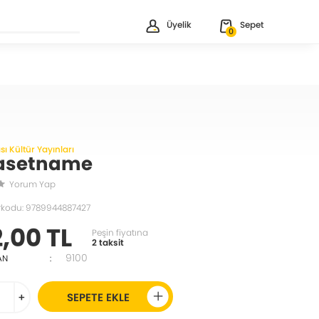
Üyelik
Sepet
0
sı Kültür Yayınları
asetname
Yorum Yap
rkodu: 9789944887427
,00 TL
Peşin fiyatına
2 taksit
9100
AN
:
+
SEPETE EKLE