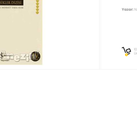
Yazar:
N
1
Ü