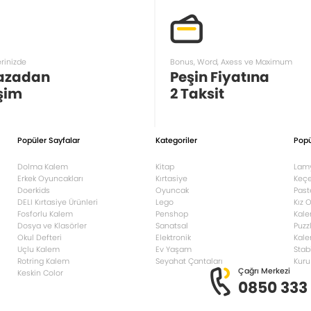
erinizde
Bonus, Word, Axess ve Maximum
azadan
Peşin Fiyatına
şim
2 Taksit
Popüler Sayfalar
Kategoriler
Popü
Dolma Kalem
Kitap
Lam
Erkek Oyuncakları
Kırtasiye
Keçe
Doerkids
Oyuncak
Past
DELI Kırtasiye Ürünleri
Lego
Kız 
Fosforlu Kalem
Penshop
Kale
Dosya ve Klasörler
Sanatsal
Puzz
Okul Defteri
Elektronik
Kale
Uçlu Kalem
Ev Yaşam
Stab
Rotring Kalem
Seyahat Çantaları
Kuru
Çağrı Merkezi
Keskin Color
0850 333