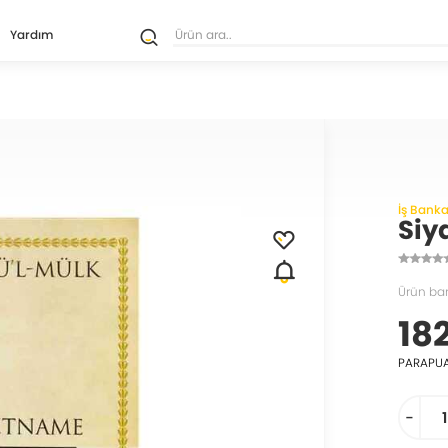
Yardım
İş Banka
Siy
Ürün ba
182
PARAPU
-