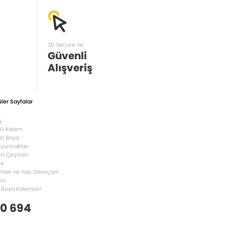
3D Secure ile
Güvenli
Alışveriş
ler Sayfalar
y
li Kalem
el Boya
Oyuncakları
m Çeşitleri
le
mler ve Yazı Gereçleri
ilo
 Boya Kalemleri
 0 694