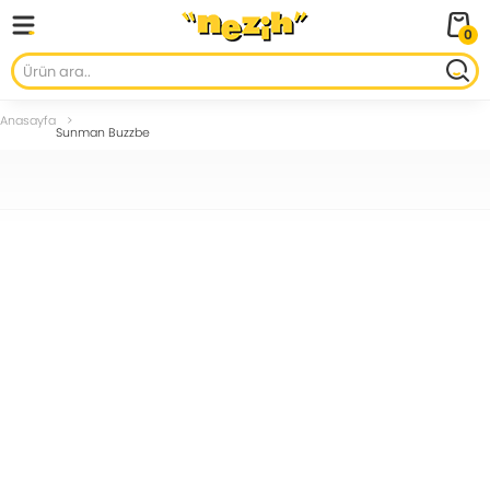
0
Anasayfa
Sunman Buzzbe