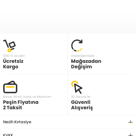
1000 TL ve üzeri
Alışverişlerinizde
Ücretsiz
Mağazadan
Kargo
Değişim
Bonus, Word, Axess ve Maximum
3D Secure ile
Peşin Fiyatına
Güvenli
2 Taksit
Alışveriş
Nezih Kırtasiye
KVKK