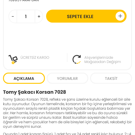
-
+
SEPETE EKLE
ÜCRETSİZ KARGO
Alışverişlerinizde
Mağazadan Değişim
AÇIKLAMA
YORUMLAR
TAKSIT
Tomy Şakacı Korsan 7028
Tomy Şakacı Korsan 7028, refleks ve şans üzerine kurulu eğlenceli bir aile
kutu oyunudur. Oyunun temelinde, korsanın bir fıçı içine yerleştirilmesi ve
oyuncuların sırayla renkli plastik kılıçları fıçıdaki boşluklara batırması yer
alır. Her hamle, korsanın fırlamasını tetikleyebilir ve bu da oyuna sürekli
bir gerilim ve sürpriz unsuru katar. Basit kuralları sayesinde hızlıca
öğrenilir ve hem çocuklar hem de aile bireyleri için eğlenceli, rekabetçi bir
oyun deneyimi sunar.
Oyunda 1 adet korsan figürü, 1 adet fıçı ve 24 adet renkli kılıç bulunur. 2–4