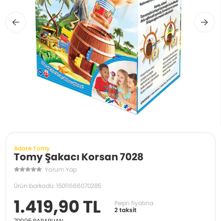
Adore Tomy
Tomy Şakacı Korsan 7028
Yorum Yap
Ürün barkodu: 15011666070285
1.419,90 TL
Peşin fiyatına
2 taksit
70995
PARAPUAN