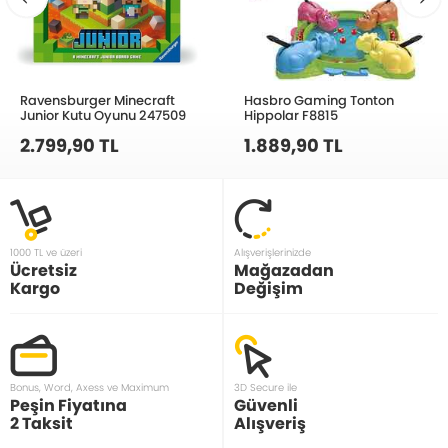
Ravensburger Minecraft
Hasbro Gaming Tonton
Junior Kutu Oyunu 247509
Hippolar F8815
2.799,90 TL
1.889,90 TL
1000 TL ve üzeri
Alışverişlerinizde
Ücretsiz
Mağazadan
Kargo
Değişim
Bonus, Word, Axess ve Maximum
3D Secure ile
Peşin Fiyatına
Güvenli
2 Taksit
Alışveriş