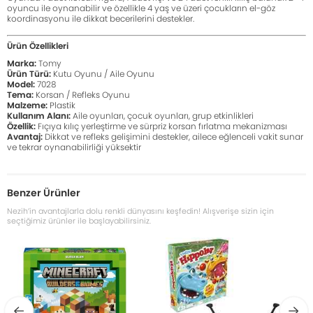
oyuncu ile oynanabilir ve özellikle 4 yaş ve üzeri çocukların el-göz
koordinasyonu ile dikkat becerilerini destekler.
Ürün Özellikleri
Marka:
Tomy
Ürün Türü:
Kutu Oyunu / Aile Oyunu
Model:
7028
Tema:
Korsan / Refleks Oyunu
Malzeme:
Plastik
Kullanım Alanı:
Aile oyunları, çocuk oyunları, grup etkinlikleri
Özellik:
Fıçıya kılıç yerleştirme ve sürpriz korsan fırlatma mekanizması
Avantaj:
Dikkat ve refleks gelişimini destekler, ailece eğlenceli vakit sunar
ve tekrar oynanabilirliği yüksektir
Benzer Ürünler
Nezih’in avantajlarla dolu renkli dünyasını keşfedin! Alışverişe sizin için
seçtiğimiz ürünler ile başlayabilirsiniz.